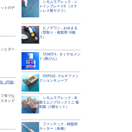
シモムラアレック - シ
ャインブレード6 （ステ
キットのデ
ンレス製ヤスリ）
ヒノデワシ - おゆまる
（型取り・複製用 10個
入）
ーンとダー
TAMIYA - タミヤセメン
ト (角びん)
DSPIAE- マルチファン
クションキューブ
B（円形/
イフ等でな
シモムラアレック - 木
マスキング
製エムジブロックミニ 復
刻版（2個セット）
ファンテック - 樹脂用
カッター（各種）