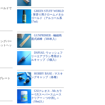
モールドで
GREEN STUFF WORLD
- 筆塗り用クロームメタル
ゴールド（アルコール系
17ml）
GUNPRIMER - 極細両
面式綿棒（500本入）
チングパー
ベットヘッ
DSPIAE- ウォッシュフ
リーエアブラシ専用ボト
ルキャップ（5個入）
HOBBY BASE - マスキ
ングキャップ（各種）
プレート
GSIクレオス - Mr.カラ
ー GXスーパースムース
クリアー＜つや消し＞
（18ml入）