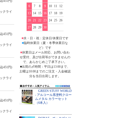
込451円)
6
7
8
9
10
11
12
ックライ
13
14
15
16
17
18
19
20
21
22
23
24
25
26
27
28
29
30
込451円)
■
水・日・祝：定休日/休業日です
■
臨時休業日（夏・冬季休業日な
ックライ
ど）です
■
休業日はメール対応、お問い合わ
せ受付、及び出荷等ができませんの
で、あらかじめご了承下さい。
■出荷の〆時間：平日は13:00まで、
込451円)
土曜は10:00までのご注文・入金確認
分を当日出荷します。
ックライ
GREEN STUFF WORLD
- アルコール系塗料クロー
ムメタル カラーセット
込451円)
（6本入）
ックライ