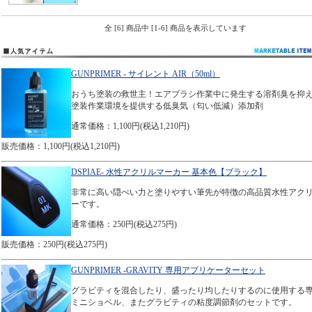
全 [6] 商品中 [1-6] 商品を表示しています
GUNPRIMER - サイレント AIR（50ml）
おうち塗装の救世主！エアブラシ作業中に発生する溶剤臭を抑
塗装作業環境を提供する低臭気（匂い低減）添加剤
通常価格：1,100円(税込1,210円)
販売価格：1,100円(税込1,210円)
DSPIAE- 水性アクリルマーカー 基本色【ブラック】
非常に高い隠ぺい力と塗りやすい筆先が特徴の高品質水性アク
ーです。
通常価格：250円(税込275円)
販売価格：250円(税込275円)
GUNPRIMER -GRAVITY 専用アプリケーターセット
グラビティを混合したり、盛ったり均したりするのに使用する
ミニショベル、またグラビティの粘度調節剤のセットです。