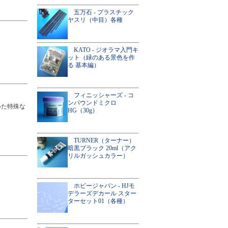
五万石 - プラスチック
ヤスリ（中目）各種
KATO - ジオラマ入門キ
ット（緑のある景色を作
る 基本編）
フィニッシャーズ - コ
ンパウンドミクロ
いた特殊な
HG（30g）
TURNER（ターナー）
暗黒ブラック 20ml（アク
リルガッシュカラー）
ホビージャパン - HJモ
デラーズデカール スター
ターセット01（各種）