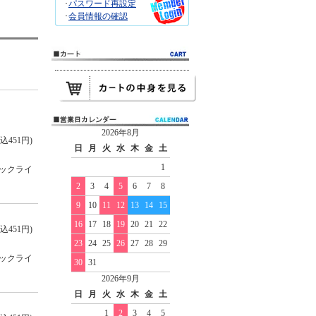
･
パスワード再設定
･
会員情報の確認
2026年8月
込451円)
日
月
火
水
木
金
土
1
ックライ
2
3
4
5
6
7
8
9
10
11
12
13
14
15
16
17
18
19
20
21
22
込451円)
23
24
25
26
27
28
29
ックライ
30
31
2026年9月
日
月
火
水
木
金
土
1
2
3
4
5