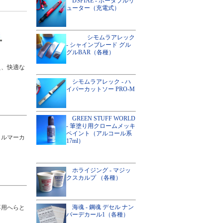
DSPIAE - ポータブルリ
ューター（充電式）
シモムラアレック
- シャインブレード グル
グルBAR（各種）
え、快適な
シモムラアレック - ハ
イパーカットソー PRO-M
GREEN STUFF WORLD
- 筆塗り用クロームメッキ
ペイント（アルコール系
リルマーカ
17ml）
ホライジング - マジッ
クスカルプ （各種）
海魂 - 鋼魂 デセル ナン
専用へらと
バーデカール1（各種）