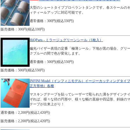
大型のショートタイププロペラントタンクです。各スケールの
ィティールアップに対応可能です。
通常価格：300円(税込330円)
販売価格：300円(税込330円)
HiQParts - ミラージュグリーンシール（1枚入）
偏光バイザー表現の定番「極薄シール」下地が黒の場合、グリ
クブルーの間で色が変化します。
通常価格：500円(税込550円)
販売価格：500円(税込550円)
INFINI Model（インフィニモデル）イージーカッティングタイプ
正方形他）各種
マスキングテープを貼ってレーザーで彫られた溝をデザインナ
ぞれば、様々な径の円形や、様々な幅の直線や四辺形、斜線の
テープが出来上がり！
通常価格：2,200円(税込2,420円)
販売価格：2,200円(税込2,420円)