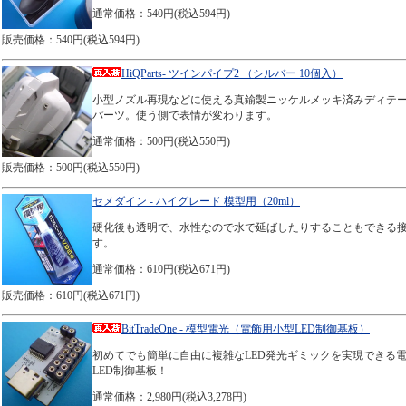
通常価格：540円(税込594円)
販売価格：540円(税込594円)
HiQParts- ツインパイプ2 （シルバー 10個入）
小型ノズル再現などに使える真鍮製ニッケルメッキ済みディテ
パーツ。使う側で表情が変わります。
通常価格：500円(税込550円)
販売価格：500円(税込550円)
セメダイン - ハイグレード 模型用（20ml）
硬化後も透明で、水性なので水で延ばしたりすることもできる
す。
通常価格：610円(税込671円)
販売価格：610円(税込671円)
BitTradeOne - 模型電光（電飾用小型LED制御基板）
初めてでも簡単に自由に複雑なLED発光ギミックを実現できる
LED制御基板！
通常価格：2,980円(税込3,278円)