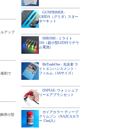
GUNPRIMER -
GRIDA（グリダ）スター
ターキット
ールアップ
HIROMI - ミライト
316（超小型LED付リチウ
ム電池）
BitTradeOne - 光反射 ラ
イトエンハンスメント・
フィルム（A6サイズ）
接着剤で
DSPIAE- ウォッシュフ
リーエアブラシセット
ガイアカラー ディープ
電飾用小型
クリムゾン（NAZCAカラ
ー 15ml入）