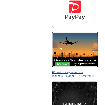
■About sending to overseas
海外発送・転送サービスのご案内