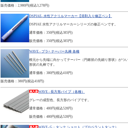
販売価格：2,980円(税込3,278円)
DSPIAE- 水性アクリルマーカー【溶剤入り修正ペン】
DSPIAE 水性アクリルマーカーシリーズの修正ペンです。
通常価格：350円(税込385円)
販売価格：350円(税込385円)
WAVE - プラ= テーパー丸棒 各種
根元から先端に向かってテーパー（円錐状の先細り形状）がつ
形状の丸棒です。
通常価格：380円(税込418円)
販売価格：380円(税込418円)
WAVE - 長方形パイプ（各種）
グレーの成型色、長方形のパイプです。
通常価格：480円(税込528円)
販売価格：480円(税込528円)
WAVE- G・タンク ショート（プロペラントタンク）