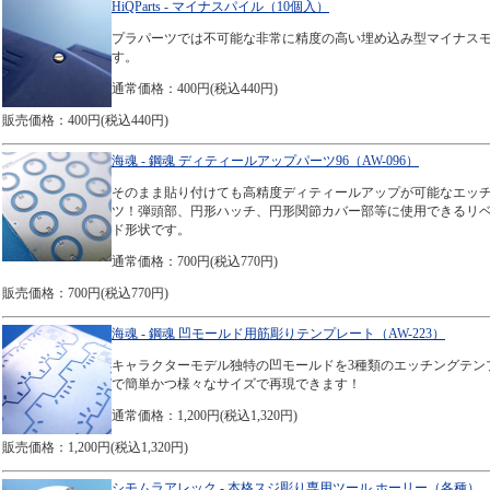
HiQParts - マイナスパイル（10個入）
プラパーツでは不可能な非常に精度の高い埋め込み型マイナス
す。
通常価格：400円(税込440円)
販売価格：400円(税込440円)
海魂 - 鋼魂 ディティールアップパーツ96（AW-096）
そのまま貼り付けても高精度ディティールアップが可能なエッ
ツ！弾頭部、円形ハッチ、円形関節カバー部等に使用できるリ
ド形状です。
通常価格：700円(税込770円)
販売価格：700円(税込770円)
海魂 - 鋼魂 凹モールド用筋彫りテンプレート（AW-223）
キャラクターモデル独特の凹モールドを3種類のエッチングテン
で簡単かつ様々なサイズで再現できます！
通常価格：1,200円(税込1,320円)
販売価格：1,200円(税込1,320円)
シモムラアレック - 本格スジ彫り専用ツール ホーリー（各種）