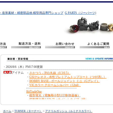
・造形素材・精密部品他 模型用品専門ショップ
G PARTS（ジーパーツ)
ホーム
>
TURNER（ターナー）
>
アクリルガッシュ（ルミナスカラー）