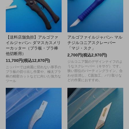
【送料店舗負担】アルゴファ
アルゴファイルジャパン- マル
イルジャパン- ダマスカスメリ
チジルコニアスクレーパー
ーカッター（プラ板・プラ棒
「マジ・スク」
他切断用）
2,700円(税込2,970円)
11,700円(税込12,870円)
ジルコニア製のデザインナイフのよ
うなスクレーパー（キサゲ）です。
ニッパーでは綺麗に切れない厚手の
狭い部位のパーティングライン、合
プラ板の切り出し作業や、極太プラ
わせ目消し、C面加工、バリ取りな
棒の精密カットなどに向いた強力な
どの作業におすすめ。
ツール