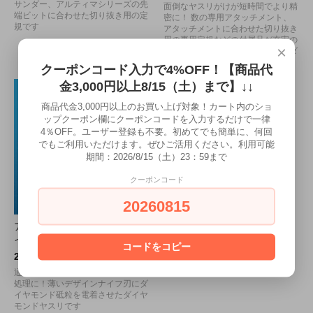
サンダー、アルティマシリーズの先
面倒なヤスリがけが短時間でより精
端ビットに合わせた切り抜き用の定
密に！ 数の専用アタッチメント、
規です
アタッチメントに合わせた切り抜き
用の専用定規などの付属品が充実の
×
ポータブルリニアストロークサンダ
ー
クーポンコード入力で4%OFF！【商品代
金3,000円以上8/15（土）まで】↓↓
商品代金3,000円以上のお買い上げ対象！カート内のショ
ップクーポン欄にクーポンコードを入力するだけで一律
4％OFF。ユーザー登録も不要。初めてでも簡単に、何回
でもご利用いただけます。ぜひご活用ください。利用可能
期間：2026/8/15（土）23：59まで
クーポンコード
20260815
アルゴファイルジャパン - ダ
イヤフィニッシュ（各種）
コードをコピー
2,700円(税込2,970円)
通常のヤスリでは削りにくい細部の
処理に！薄いデザインナイフ刃にダ
イヤモンド砥粒を電着させたダイヤ
モンドヤスリです