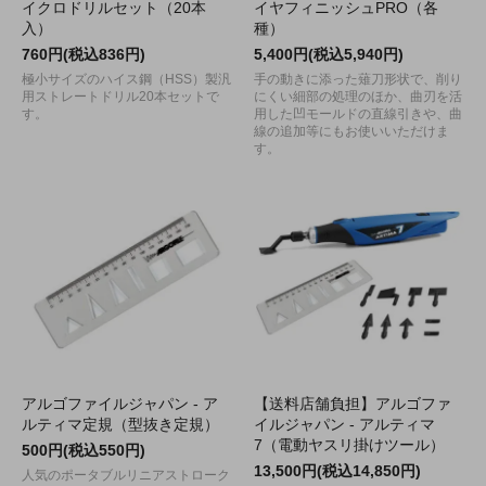
イクロドリルセット（20本
イヤフィニッシュPRO（各
入）
種）
760円(税込836円)
5,400円(税込5,940円)
極小サイズのハイス鋼（HSS）製汎
手の動きに添った薙刀形状で、削り
用ストレートドリル20本セットで
にくい細部の処理のほか、曲刃を活
す。
用した凹モールドの直線引きや、曲
線の追加等にもお使いいただけま
す。
アルゴファイルジャパン - ア
【送料店舗負担】アルゴファ
ルティマ定規（型抜き定規）
イルジャパン - アルティマ
7（電動ヤスリ掛けツール）
500円(税込550円)
13,500円(税込14,850円)
人気のポータブルリニアストローク