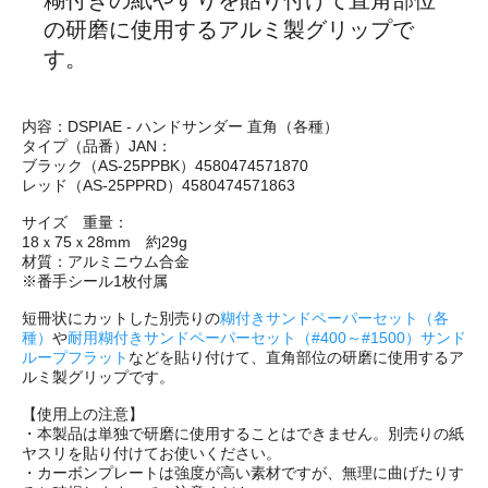
糊付きの紙やすりを貼り付けて直角部位
の研磨に使用するアルミ製グリップで
す。
内容：DSPIAE - ハンドサンダー 直角（各種）
タイプ（品番）JAN：
ブラック（AS-25PPBK）4580474571870
レッド（AS-25PPRD）4580474571863
サイズ 重量：
18ｘ75ｘ28mm 約29g
材質：アルミニウム合金
※番手シール1枚付属
短冊状にカットした別売りの
糊付きサンドペーパーセット（各
種）
や
耐用糊付きサンドペーパーセット（#400～#1500）
サンド
ループフラット
などを貼り付けて、直角部位の研磨に使用するア
ルミ製グリップです。
【使用上の注意】
・本製品は単独で研磨に使用することはできません。別売りの紙
ヤスリを貼り付けてお使いください。
・カーボンプレートは強度が高い素材ですが、無理に曲げたりす