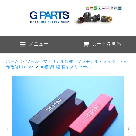
メニュー
カートを見る
ホーム
>
ツール・マテリアル各種（プラモデル・フィギュア制
作改修用） >>
>
■ 模型用各種ヤスリツール