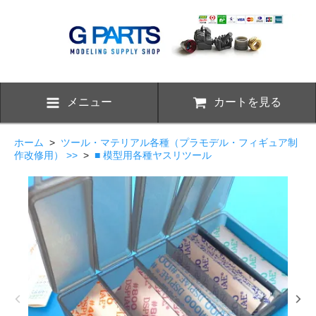
メニュー
カートを見る
ホーム
>
ツール・マテリアル各種（プラモデル・フィギュア制
作改修用） >>
>
■ 模型用各種ヤスリツール