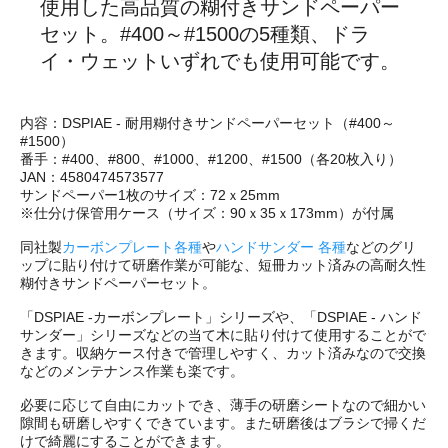
使用した高品質の糊付きサンドペーパー
セット。#400～#1500の5種類、ドラ
イ・ウェットいずれでも使用可能です。
内容：DSPIAE - 耐用糊付きサンドペーパーセット（#400～
#1500）
番手：#400、#800、#1000、#1200、#1500（各20枚入り）
JAN：4580474573577
サンドペーパー1枚のサイズ：72ｘ25mm
※仕分け保管用ケース（サイズ：90ｘ35ｘ173mm）が付属
同社製
カーボンプレート各種
や
ハンドサンダー 各種
などのグリ
ップに貼り付けて研磨作業が可能な、短冊カット済みの高耐久性
糊付きサンドペーパーセット。
「DSPIAE -カーボンプレート」シリーズや、「DSPIAE - ハンド
サンダー」シリーズなどの当て木に貼り付けて使用することがで
きます。収納ケース付きで管理しやすく、カット済みなので交換
などのメンテナンス作業も楽です。
必要に応じて自由にカットでき、薄手の研磨シートなので細かい
隙間も研磨しやすくできています。また研磨後はブラシで掃くだ
けで綺麗にすることができます。