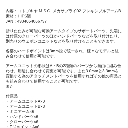
内容：コトブキヤ M.S.G. メカサプライ02 フレキシブルアームB
素材：HIPS製
JAN：4934054066797
折りたたみが可能な可動アームタイプのサポートパーツ。先端に
は付属のクローパーツのほかハンドパーツなどを取り付けたり、
別売りのウェポンユニットなどを取り付けることもできます。
各部のハードポイントは3mm径で統一され、様々なモデルと組
み合わせて使用が可能です。
アームユニットの形状はA・Bの2種類のパーツから自由に組み合
わせ、用途に合わせて変更が可能です。また3.0mmと3.3mmを
変換する為のアタッチメントパーツを使用すればその他の商品と
も組み合わせて使用することが可能です。
また
付属品
・アームユニットA×3
・アームユニットB×3
・ミニアーム×6
・ハンドパーツ×6
・クローパーツ×6
・TジョイントA×6