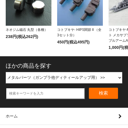
ネオジム磁石 丸型（各種）
コトブキヤ- HIPS関節 II （全
コトブキヤ-M
3セット分）
ト メカサプ
238円(税込262円)
ブルアームA
450円(税込495円)
1,000円(
ほかの商品を探す
検索
ホーム