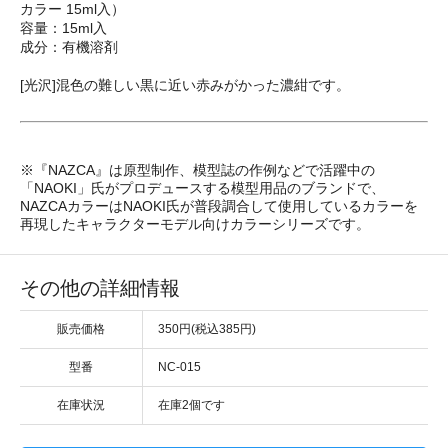
カラー 15ml入）
容量：15ml入
成分：有機溶剤
[光沢]混色の難しい黒に近い赤みがかった濃紺です。
※『NAZCA』は原型制作、模型誌の作例などで活躍中の
「NAOKI」氏がプロデュースする模型用品のブランドで、
NAZCAカラーはNAOKI氏が普段調合して使用しているカラーを
再現したキャラクターモデル向けカラーシリーズです。
その他の詳細情報
販売価格
350円(税込385円)
型番
NC-015
在庫状況
在庫2個です