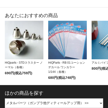
あなたにおすすめの商品
HiQparts - STDスラスター ノ
HiQParts - RB 01コーション
アルミパイプ
ーマル（各種）
デカール ワンカラー
800円(税込
1/144（各種）
690円(税込759円)
680円(税込748円)
ほかの商品を探す