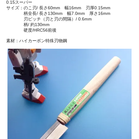
0.15スーパー
サイズ：のこ刃/ 長さ60mm 幅16mm 刃厚0.15mm
柄全長/ 長さ130mm 幅7.0mm 厚さ16mm
刃ピッチ（刃と刃の間隔）/ 0.6mm
柄/ 約130mm
硬度/HRC56前後
素材：ハイカーボン特殊刃物鋼