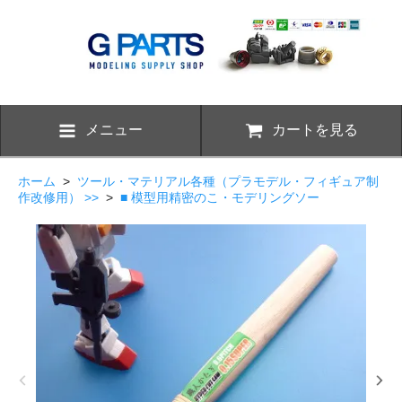
メニュー
カートを見る
ホーム
>
ツール・マテリアル各種（プラモデル・フィギュア制
作改修用） >>
>
■ 模型用精密のこ・モデリングソー