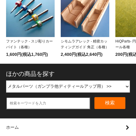
ファンテック - スジ彫りカー
シモムラアレック - 精密カッ
HiQParts
バイト（各種）
ティングガイド 角正（各種）
ール各種
1,600円(税込1,760円)
2,400円(税込2,640円)
200円(税込
ほかの商品を探す
検索
ホーム