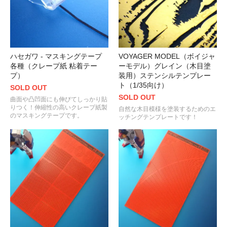
ハセガワ - マスキングテープ
VOYAGER MODEL（ボイジャ
各種（クレープ紙 粘着テー
ーモデル）グレイン（木目塗
プ）
装用）ステンシルテンプレー
ト（1/35向け）
SOLD OUT
SOLD OUT
曲面や凸凹面にも伸びてしっかり貼
りつく！伸縮性の高いクレープ紙製
自然な木目模様を塗装するためのエ
のマスキングテープです。
ッチングテンプレートです！