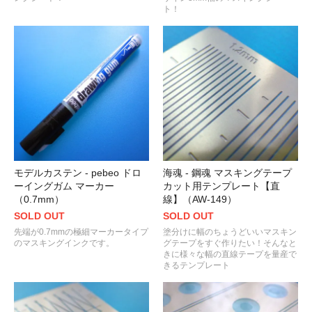
ト！
モデルカステン - pebeo ドロ
海魂 - 鋼魂 マスキングテープ
ーイングガム マーカー
カット用テンプレート【直
（0.7mm）
線】（AW-149）
SOLD OUT
SOLD OUT
先端が0.7mmの極細マーカータイプ
塗分けに幅のちょうどいいマスキン
のマスキングインクです。
グテープをすぐ作りたい！そんなと
きに様々な幅の直線テープを量産で
きるテンプレート