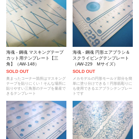
海魂 - 鋼魂 マスキングテープ
海魂 - 鋼魂 円形エアブラシ＆
カット用テンプレート【三
スクライビングテンプレート
角】（AW-148）
（AW-229 Mサイズ）
SOLD OUT
SOLD OUT
奥まったコーナー箇所はマスキング
メカモデルの円形モールド部分を簡
テープを貼りにくい！そんな場所に
単に塗り分けできる！円形筋彫りに
貼りやすい三角形のテープを量産で
も使用できるエアブラシテンプレー
きるテンプレート
トです