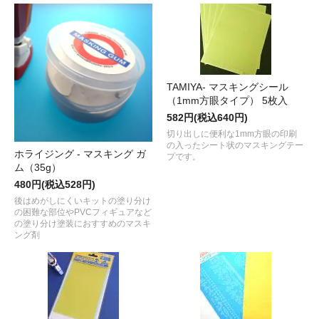
TAMIYA- マスキングシール
（1mm方眼タイプ） 5枚入
582円(税込640円)
切り出しに便利な1mm方眼の印刷
の入ったシート状のマスキングテー
ホライジング - マスキング ガ
プです。
ム（35g）
480円(税込528円)
後はめがしにくいキットの塗り分け
の困難な部位やPVCフィギュアなど
の塗り分け塗装におすすめのマスキ
ング剤