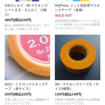
GSIクレオス - Mr.マスキング
HiQParts- ドット迷彩用マスキ
シートまる・さんかく （2枚
ングテープ （各種）
入）
SOLD OUT
480円(税込528円)
都市型迷彩を簡単にペイントできる
ドット迷彩柄にカットされた模型用
細かい各種形状の塗り分けが、切り
マスキングテープです。
出し無しで簡単にできます。
AIZU - ミクロンマスキングテ
3M - マスキングテープ太（サ
ープ （各サイズ）
イズ4種類）
200円(税込220円)
135円(税込149円)
非常に細くカットされた極細幅のマ
自動車の塗装用に使用される高性能
スキングテープです。
マスキングテープです。