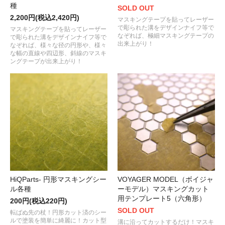
種
SOLD OUT
2,200円(税込2,420円)
マスキングテープを貼ってレーザー
で彫られた溝をデザインナイフ等で
マスキングテープを貼ってレーザー
なぞれば、極細マスキングテープの
で彫られた溝をデザインナイフ等で
出来上がり！
なぞれば、様々な径の円形や、様々
な幅の直線や四辺形、斜線のマスキ
ングテープが出来上がり！
HiQParts- 円形マスキングシー
VOYAGER MODEL（ボイジャ
ル各種
ーモデル）マスキングカット
用テンプレート5（六角形）
200円(税込220円)
SOLD OUT
転ばぬ先の杖！円形カット済のシー
ルで塗装を簡単に綺麗に！カット型
溝に沿ってカットするだけ！マスキ