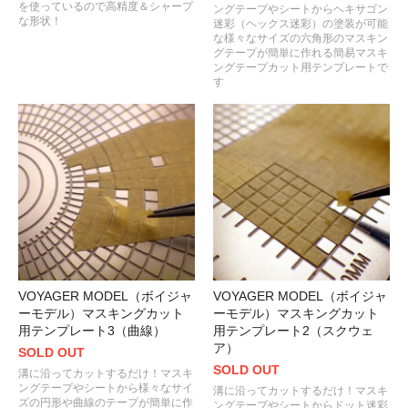
を使っているので高精度＆シャープ
ングテープやシートからヘキサゴン
な形状！
迷彩（ヘックス迷彩）の塗装が可能
な様々なサイズの六角形のマスキン
グテープが簡単に作れる簡易マスキ
ングテープカット用テンプレートで
す
VOYAGER MODEL（ボイジャ
VOYAGER MODEL（ボイジャ
ーモデル）マスキングカット
ーモデル）マスキングカット
用テンプレート3（曲線）
用テンプレート2（スクウェ
ア）
SOLD OUT
SOLD OUT
溝に沿ってカットするだけ！マスキ
ングテープやシートから様々なサイ
溝に沿ってカットするだけ！マスキ
ズの円形や曲線のテープが簡単に作
ングテープやシートからドット迷彩