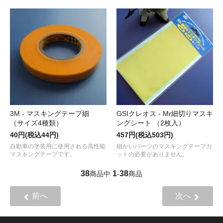
3M - マスキングテープ細
GSIクレオス - Mr細切りマスキ
（サイズ4種類）
ングシート （2枚入）
40円(税込44円)
457円(税込503円)
自動車の塗装用に使用される高性能
細かいパーツのマスキングテープカ
マスキングテープです。
ットの必要がありません。
38
1
38
商品中
-
商品
前へ
次へ