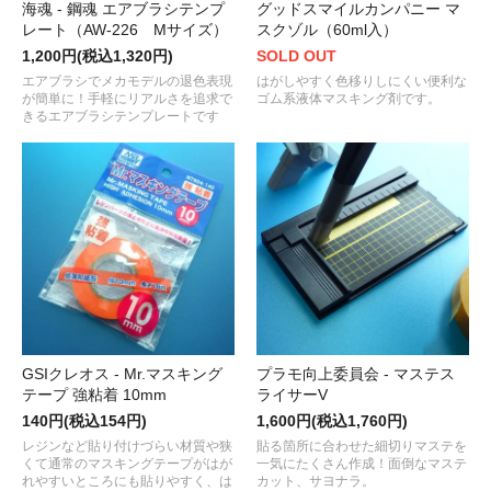
海魂 - 鋼魂 エアブラシテンプ
グッドスマイルカンパニー マ
レート（AW-226 Mサイズ）
スクゾル（60ml入）
1,200円(税込1,320円)
SOLD OUT
エアブラシでメカモデルの退色表現
はがしやすく色移りしにくい便利な
が簡単に！手軽にリアルさを追求で
ゴム系液体マスキング剤です。
きるエアブラシテンプレートです
GSIクレオス - Mr.マスキング
プラモ向上委員会 - マステス
テープ 強粘着 10mm
ライサーV
140円(税込154円)
1,600円(税込1,760円)
レジンなど貼り付けづらい材質や狭
貼る箇所に合わせた細切りマステを
くて通常のマスキングテープがはが
一気にたくさん作成！面倒なマステ
れやすいところにも貼りやすく、は
カット、サヨナラ。