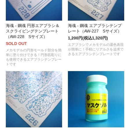
海魂 - 鋼魂 円形エアブラシ＆
海魂 - 鋼魂 エアブラシテンプ
スクライビングテンプレート
レート（AW-227 Sサイズ）
（AW-228 Sサイズ）
1,200円(税込1,320円)
SOLD OUT
エアブラシでメカモデルの退色表現
が簡単に！手軽にリアルさを追求で
メカモデルの円形モールド部分を簡
きるエアブラシテンプレートです
単に塗り分けできる！円形筋彫りに
も使用できるエアブラシテンプレー
トです