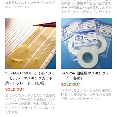
れる簡易マスキングテープカット用
の塗装にも使用できる極小正方形の
テンプレートです
テープが簡単に作れる簡易マスキン
グテープカット用テンプレートです
VOYAGER MODEL（ボイジャ
TAMIYA- 曲線用マスキングテ
ーモデル）マスキングカット
ープ （各種）
用テンプレート1（細幅）
SOLD OUT
SOLD OUT
シワが寄ることなく滑らかな曲線に
貼ることができる、柔軟性のある塩
溝に沿ってカットするだけ！太幅の
ビ製マスキングテープです。
マスキングテープから細幅のマスキ
ングテープが簡単に作れる簡易マス
キングテープカット用テンプレート
です直線