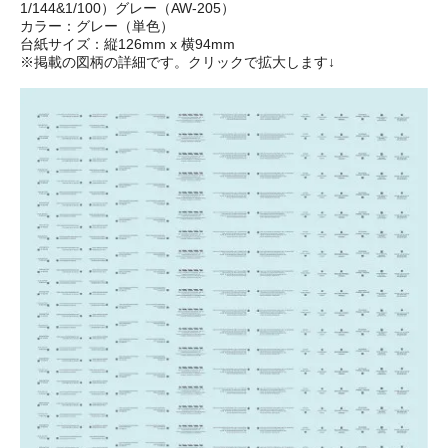
1/144&1/100）グレー（AW-205）
カラー：グレー（単色）
台紙サイズ：縦126mm x 横94mm
※掲載の図柄の詳細です。クリックで拡大します↓