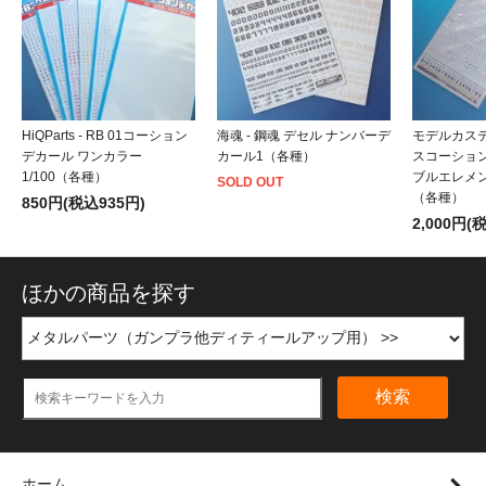
HiQParts - RB 01コーション
海魂 - 鋼魂 デセル ナンバーデ
モデルカス
デカール ワンカラー
カール1（各種）
スコーショ
1/100（各種）
ブルエレメ
SOLD OUT
（各種）
850円(税込935円)
2,000円(
ほかの商品を探す
検索
ホーム