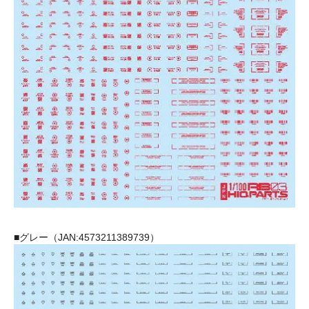
■グレー（JAN:4573211389739）