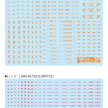
■レッド（JAN:4573211389722）