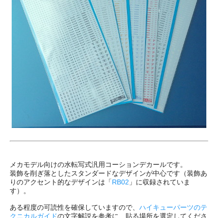
メカモデル向けの水転写式汎用コーションデカールです。
装飾を削ぎ落としたスタンダードなデザインが中心です（装飾あ
りのアクセント的なデザインは「
RB02
」に収録されていま
す）。
ある程度の可読性を確保していますので、
ハイキューパーツのテ
クニカルガイド
の文字解説を参考に、貼る場所を選定してくださ