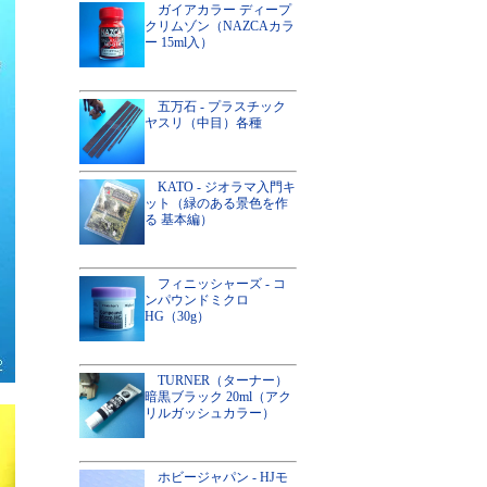
ガイアカラー ディープ
クリムゾン（NAZCAカラ
ー 15ml入）
五万石 - プラスチック
ヤスリ（中目）各種
KATO - ジオラマ入門キ
ット（緑のある景色を作
る 基本編）
フィニッシャーズ - コ
ンパウンドミクロ
HG（30g）
TURNER（ターナー）
暗黒ブラック 20ml（アク
リルガッシュカラー）
ホビージャパン - HJモ