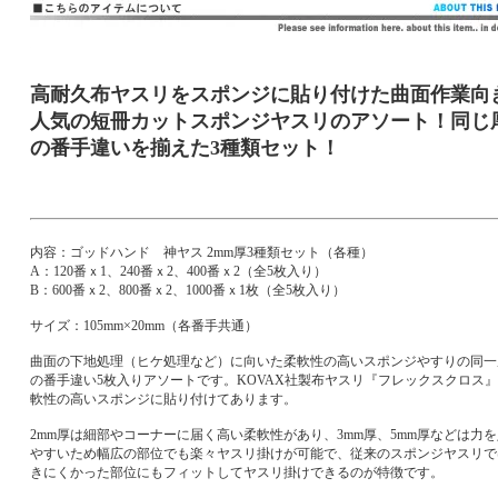
高耐久布ヤスリをスポンジに貼り付けた曲面作業向
人気の短冊カットスポンジヤスリのアソート！同じ
の番手違いを揃えた3種類セット！
内容：ゴッドハンド 神ヤス 2mm厚3種類セット（各種）
A：120番ｘ1、240番ｘ2、400番ｘ2（全5枚入り）
B：600番ｘ2、800番ｘ2、1000番ｘ1枚（全5枚入り）
サイズ：105mm×20mm（各番手共通）
曲面の下地処理（ヒケ処理など）に向いた柔軟性の高いスポンジやすりの同一
の番手違い5枚入りアソートです。KOVAX社製布ヤスリ『フレックスクロス
軟性の高いスポンジに貼り付けてあります。
2mm厚は細部やコーナーに届く高い柔軟性があり、3mm厚、5mm厚などは力
やすいため幅広の部位でも楽々ヤスリ掛けが可能で、従来のスポンジヤスリで
きにくかった部位にもフィットしてヤスリ掛けできるのが特徴です。