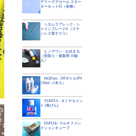
デラーズデカール スター
ターセット01（各種）
シモムラアレック - シ
ャインブレード6 （ステ
ンレス製ヤスリ）
ヒノデワシ - おゆまる
（型取り・複製用 10個
入）
HiQParts - DPボトルJPS
130ml（1本入）
TAMIYA - タミヤセメン
ト (角びん)
DSPIAE- マルチファン
クションキューブ