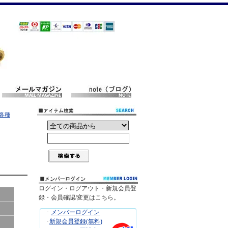
用各種
ログイン・ログアウト・新規会員登
録・会員確認/変更はこちら。
･
メンバーログイン
･
新規会員登録(無料)