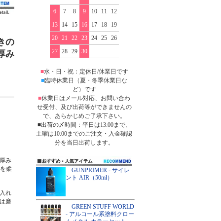
6
7
8
9
10
11
12
13
14
15
16
17
18
19
20
21
22
23
24
25
26
きの
27
28
29
30
厚み
■
水・日・祝：定休日/休業日です
■
臨時休業日（夏・冬季休業日な
ど）です
■
休業日はメール対応、お問い合わ
せ受付、及び出荷等ができませんの
で、あらかじめご了承下さい。
■出荷の〆時間：平日は13:00まで、
土曜は10:00までのご注文・入金確認
分を当日出荷します。
厚み
』を柔
GUNPRIMER - サイレ
ント AIR（50ml）
を入れ
は磨
GREEN STUFF WORLD
- アルコール系塗料クロー