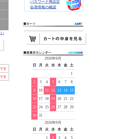
･
パスワード再設定
･
会員情報の確認
さい
2026年8月
日
月
火
水
木
金
土
）です
1
ちです
2
3
4
5
6
7
8
9
10
11
12
13
14
15
16
17
18
19
20
21
22
23
24
25
26
27
28
29
30
31
2026年9月
日
月
火
水
木
金
土
1
2
3
4
5