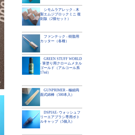
シモムラアレック - 木
製エムジブロックミニ 復
刻版（2個セット）
ファンテック - 樹脂用
カッター（各種）
GREEN STUFF WORLD
- 筆塗り用クロームメタル
ゴールド（アルコール系
17ml）
GUNPRIMER - 極細両
面式綿棒（500本入）
DSPIAE- ウォッシュフ
リーエアブラシ専用ボト
ルキャップ（5個入）