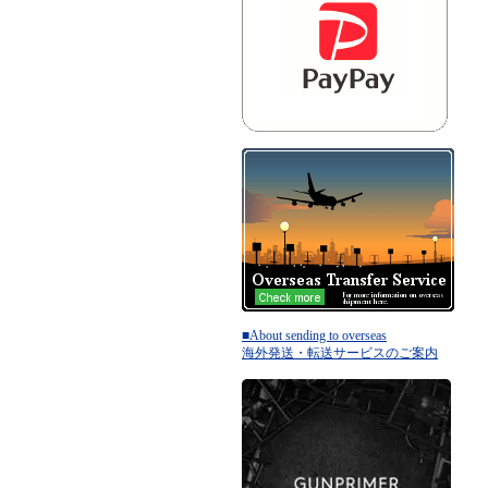
■About sending to overseas
海外発送・転送サービスのご案内