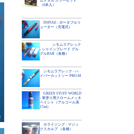
ムメタル カラーセット
（6本入）
DSPIAE - ポータブルリ
ューター（充電式）
シモムラアレック
- シャインブレード グル
グルBAR（各種）
シモムラアレック - ハ
イパーカットソー PRO-M
GREEN STUFF WORLD
- 筆塗り用クロームメッキ
ペイント（アルコール系
17ml）
ホライジング - マジッ
クスカルプ （各種）