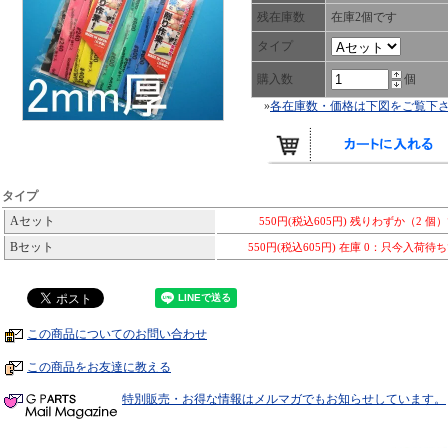
残在庫数
在庫2個です
タイプ
購入数
個
»
各在庫数・価格は下図をご覧下
タイプ
Aセット
550円(税込605円)
残りわずか（2 個
Bセット
550円(税込605円)
在庫 0：只今入荷待
この商品についてのお問い合わせ
この商品をお友達に教える
特別販売・お得な情報はメルマガでもお知らせしています。