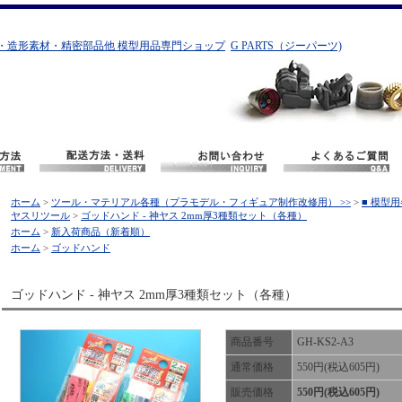
・造形素材・精密部品他 模型用品専門ショップ
G PARTS（ジーパーツ)
ホーム
>
ツール・マテリアル各種（プラモデル・フィギュア制作改修用） >>
>
■ 模型
ヤスリツール
>
ゴッドハンド - 神ヤス 2mm厚3種類セット（各種）
ホーム
>
新入荷商品（新着順）
ホーム
>
ゴッドハンド
ゴッドハンド - 神ヤス 2mm厚3種類セット（各種）
商品番号
GH-KS2-A3
通常価格
550円(税込605円)
販売価格
550円(税込605円)