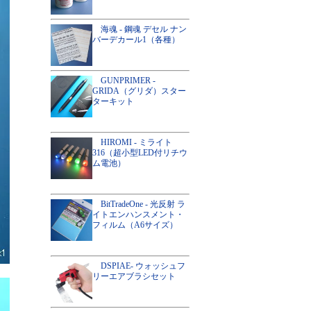
海魂 - 鋼魂 デセル ナン
バーデカール1（各種）
GUNPRIMER -
GRIDA（グリダ）スター
ターキット
HIROMI - ミライト
316（超小型LED付リチウ
ム電池）
BitTradeOne - 光反射 ラ
イトエンハンスメント・
フィルム（A6サイズ）
DSPIAE- ウォッシュフ
リーエアブラシセット