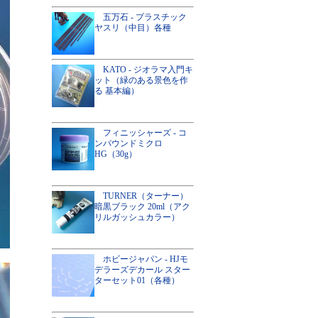
五万石 - プラスチック
ヤスリ（中目）各種
KATO - ジオラマ入門キ
ット（緑のある景色を作
る 基本編）
フィニッシャーズ - コ
ンパウンドミクロ
HG（30g）
TURNER（ターナー）
暗黒ブラック 20ml（アク
リルガッシュカラー）
ホビージャパン - HJモ
デラーズデカール スター
ターセット01（各種）