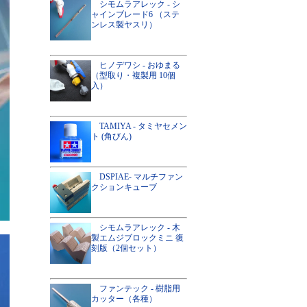
シモムラアレック - シ
ャインブレード6 （ステ
ンレス製ヤスリ）
ヒノデワシ - おゆまる
（型取り・複製用 10個
入）
TAMIYA - タミヤセメン
ト (角びん)
DSPIAE- マルチファン
クションキューブ
シモムラアレック - 木
製エムジブロックミニ 復
刻版（2個セット）
ファンテック - 樹脂用
カッター（各種）