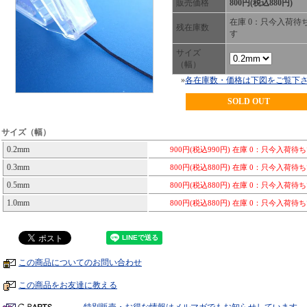
販売価格
800円(税込880円)
在庫 0：只今入荷待
残在庫数
す
サイズ
（幅）
»
各在庫数・価格は下図をご覧下
SOLD OUT
サイズ（幅）
0.2mm
900円(税込990円)
在庫 0：只今入荷待
0.3mm
800円(税込880円)
在庫 0：只今入荷待
0.5mm
800円(税込880円)
在庫 0：只今入荷待
1.0mm
800円(税込880円)
在庫 0：只今入荷待
この商品についてのお問い合わせ
この商品をお友達に教える