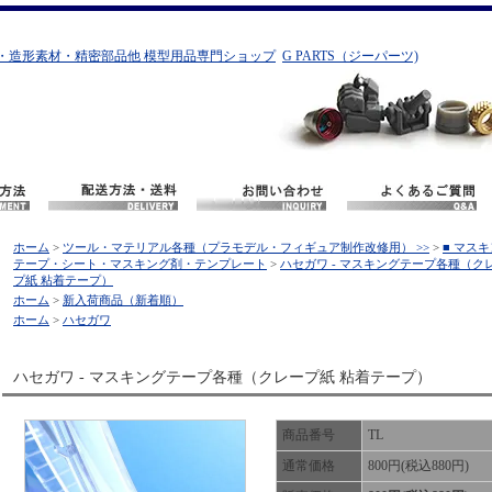
・造形素材・精密部品他 模型用品専門ショップ
G PARTS（ジーパーツ)
ホーム
>
ツール・マテリアル各種（プラモデル・フィギュア制作改修用） >>
>
■ マス
テープ・シート・マスキング剤・テンプレート
>
ハセガワ - マスキングテープ各種（ク
プ紙 粘着テープ）
ホーム
>
新入荷商品（新着順）
ホーム
>
ハセガワ
ハセガワ - マスキングテープ各種（クレープ紙 粘着テープ）
商品番号
TL
通常価格
800円(税込880円)