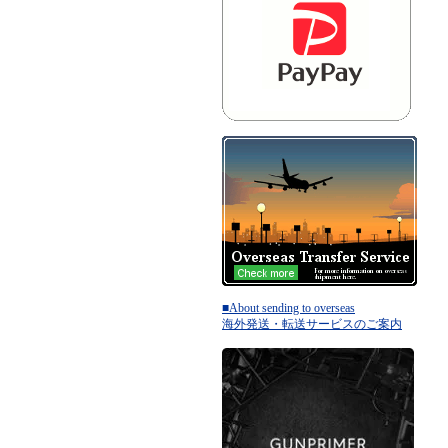
■About sending to overseas
海外発送・転送サービスのご案内