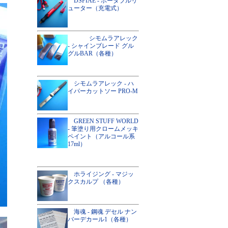
DSPIAE - ポータブルリ
ューター（充電式）
シモムラアレック
- シャインブレード グル
グルBAR（各種）
シモムラアレック - ハ
イパーカットソー PRO-M
GREEN STUFF WORLD
- 筆塗り用クロームメッキ
ペイント（アルコール系
17ml）
ホライジング - マジッ
クスカルプ （各種）
海魂 - 鋼魂 デセル ナン
バーデカール1（各種）