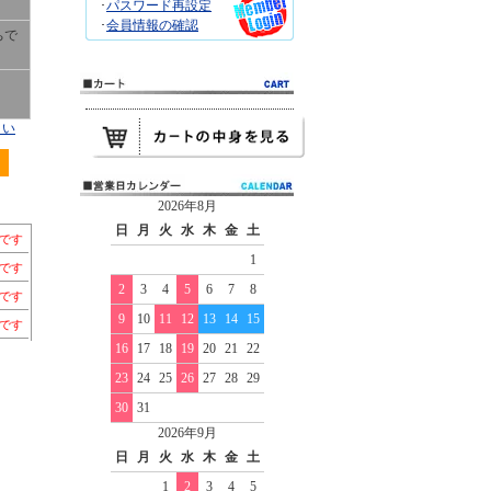
･
パスワード再設定
･
会員情報の確認
ちで
さい
2026年8月
日
月
火
水
木
金
土
ちです
1
ちです
2
3
4
5
6
7
8
ちです
9
10
11
12
13
14
15
ちです
16
17
18
19
20
21
22
23
24
25
26
27
28
29
30
31
2026年9月
日
月
火
水
木
金
土
1
2
3
4
5