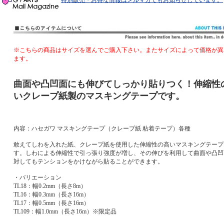
特別販売・お得な情報はメルマガでもお知らせしています。
※こちらの商品はサイズを選んでご購入下さい。またサイズによって価格が異
ます。
曲面や凸凹面にも伸びてしっかり貼りつく！伸縮性
いクレープ紙製のマスキングテープです。
内容：ハセガワ マスキングテープ（クレープ紙 粘着テープ）各種
敢えてしわを入れた紙、クレープ紙を使用した伸縮性の高いマスキングテープ
す。しわによる伸縮性で引っ張り強度が増し、その伸びを利用して曲面や凸凹
対してもテンションをかけながら貼ることができます。
・バリエーション
TL18：幅0.2mm（長さ8m）
TL16：幅0.3mm（長さ16m）
TL17：幅0.5mm（長さ16m）
TL109：幅1.0mm（長さ16m）※限定品