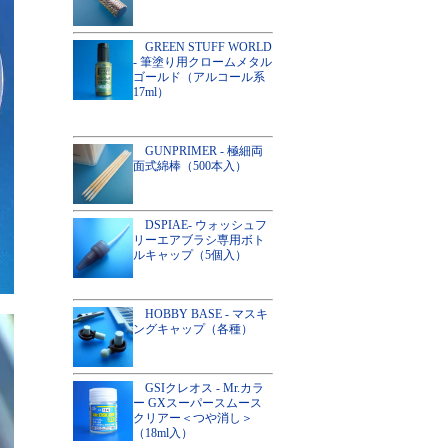
GREEN STUFF WORLD
- 筆塗り用クロームメタル
ゴールド（アルコール系
17ml）
GUNPRIMER - 極細両
面式綿棒（500本入）
DSPIAE- ウォッシュフ
リーエアブラシ専用ボト
ルキャップ（5個入）
HOBBY BASE - マスキ
ングキャップ（各種）
GSIクレオス - Mr.カラ
ー GXスーパースムース
クリアー＜つや消し＞
（18ml入）