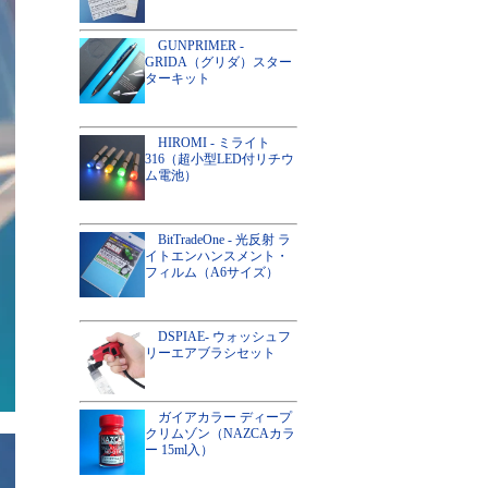
GUNPRIMER -
GRIDA（グリダ）スター
ターキット
HIROMI - ミライト
316（超小型LED付リチウ
ム電池）
BitTradeOne - 光反射 ラ
イトエンハンスメント・
フィルム（A6サイズ）
DSPIAE- ウォッシュフ
リーエアブラシセット
ガイアカラー ディープ
クリムゾン（NAZCAカラ
ー 15ml入）