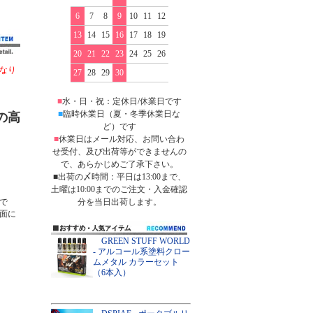
6
7
8
9
10
11
12
13
14
15
16
17
18
19
20
21
22
23
24
25
26
なり
27
28
29
30
■
水・日・祝：定休日/休業日です
■
臨時休業日（夏・冬季休業日な
の高
ど）です
■
休業日はメール対応、お問い合わ
せ受付、及び出荷等ができませんの
で、あらかじめご了承下さい。
■出荷の〆時間：平日は13:00まで、
土曜は10:00までのご注文・入金確認
分を当日出荷します。
で
面に
GREEN STUFF WORLD
- アルコール系塗料クロー
ムメタル カラーセット
（6本入）