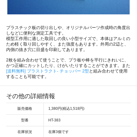
プラスチック板の切り出しや、オリジナルパーツ作成時の角度出
しなどに便利な測定工具です。
模型工作用に適した取回しの良い小型サイズで、本体はアルミの
ため軽く取り回しやすく、また強度もあります。外周の2辺と、
内側の抜き穴に目盛を印刷してあります。
2枚を組み合わせて使うことで、プラ板や棒を平行にきれいに、
かつ正確にカットしたり、けがいたりすることができます。また
[送料無料] プラストラクト- チョッパー 2型
と組み合わせて使用
することも可能です。
その他の詳細情報
販売価格
1,380円(税込1,518円)
型番
HT-383
在庫状況
在庫3個です