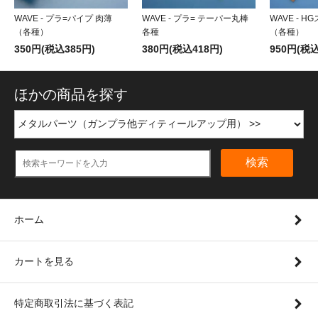
WAVE - プラ=パイプ 肉薄
WAVE - プラ= テーパー丸棒
WAVE - 
（各種）
各種
（各種）
350円(税込385円)
380円(税込418円)
950円(税込
ほかの商品を探す
検索
ホーム
カートを見る
特定商取引法に基づく表記