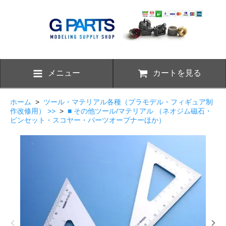
メニュー
カートを見る
ホーム
>
ツール・マテリアル各種（プラモデル・フィギュア制
作改修用） >>
>
■ その他ツール/マテリアル （ネオジム磁石・
ピンセット・スコヤー・パーツオープナーほか）