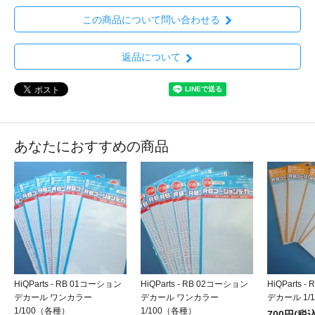
この商品について問い合わせる
返品について
あなたにおすすめの商品
HiQParts - RB 01コーション
HiQParts - RB 02コーション
HiQParts 
デカール ワンカラー
デカール ワンカラー
デカール 1/
1/100（各種）
1/100（各種）
700円(税込