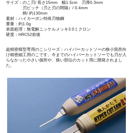
サイズ：のこ刃/ 長さ15mm 幅1.5cm 刃厚0.3mm
刃ピッチ（刃と刃の間隔）/ 0.4mm
柄/ 約130mm
素材：ハイカーボン特殊刃物鋼
重量：約1.0g
表面処理：無電解ニッケルメッキ3.0ミクロン
硬度：HRC52前後
超精密模型専用のこシリーズ：ハイパーカットソーの狭小箇所向
け精密細工用のこです。今までのハイパーカットソーでも刃が入
らなかった小さい個所や、狭い部位のカット用に開発されまし
た。