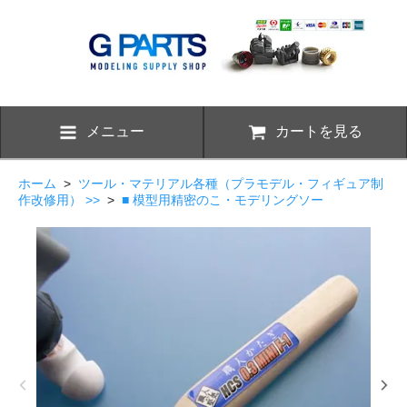
メニュー
カートを見る
ホーム
>
ツール・マテリアル各種（プラモデル・フィギュア制
作改修用） >>
>
■ 模型用精密のこ・モデリングソー