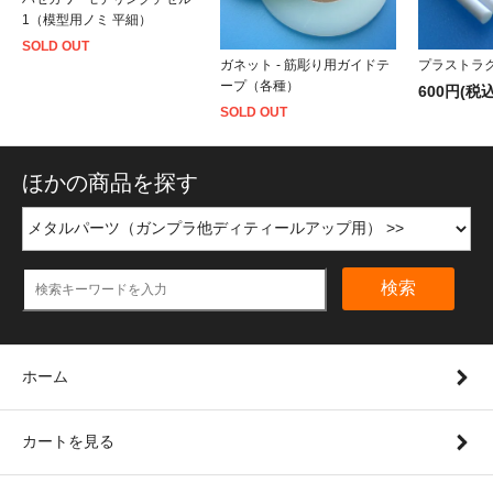
1（模型用ノミ 平細）
SOLD OUT
ガネット - 筋彫り用ガイドテ
プラストラ
ープ（各種）
600円(税込
SOLD OUT
ほかの商品を探す
検索
ホーム
カートを見る