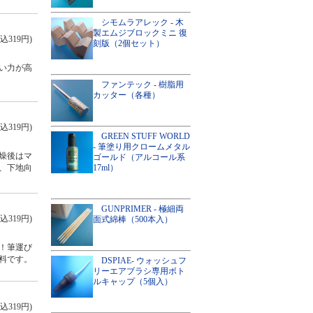
シモムラアレック - 木
製エムジブロックミニ 復
込319円)
刻版（2個セット）
い力が高
ファンテック - 樹脂用
カッター（各種）
込319円)
GREEN STUFF WORLD
- 筆塗り用クロームメタル
燥後はマ
ゴールド（アルコール系
17ml）
、下地向
GUNPRIMER - 極細両
込319円)
面式綿棒（500本入）
！筆運び
料です。
DSPIAE- ウォッシュフ
リーエアブラシ専用ボト
ルキャップ（5個入）
込319円)