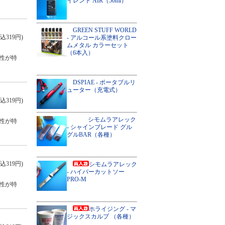
イレント AIR（50ml）
GREEN STUFF WORLD
込319円)
- アルコール系塗料クロー
ムメタル カラーセット
（6本入）
性が特
DSPIAE - ポータブルリ
ューター（充電式）
込319円)
シモムラアレック
性が特
- シャインブレード グル
グルBAR（各種）
込319円)
シモムラアレック
- ハイパーカットソー
PRO-M
性が特
ホライジング - マ
ジックスカルプ （各種）