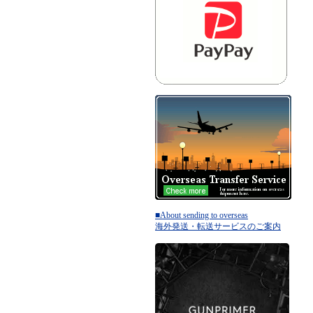
■About sending to overseas
海外発送・転送サービスのご案内