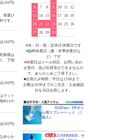
込341円)
6
7
8
9
10
11
12
、筆運び
13
14
15
16
17
18
19
料です。
20
21
22
23
24
25
26
27
28
29
30
込341円)
■
水・日・祝：定休日/休業日です
■
臨時休業日（夏・冬季休業日な
乾燥後は
ど）です
く、下地
■
休業日はメール対応、お問い合わ
せ受付、及び出荷等ができませんの
で、あらかじめご了承下さい。
■出荷の〆時間：平日は13:00まで、
込341円)
土曜は10:00までのご注文・入金確認
分を当日出荷します。
はマット
地向けの
HiQParts - DPボト
ル用スプレーヘッド （1
個入）
込341円)
GUNPRIMER - サ
なめらか