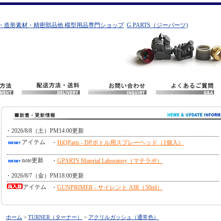
・造形素材・精密部品他 模型用品専門ショップ
G PARTS（ジーパーツ)
ホーム
>
TURNER（ターナー）
>
アクリルガッシュ（通常色）