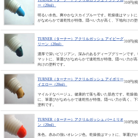
TURNER（ターナー）アクリルガッシュ アクアブル
310円(税
ー（20ml）
明るい水色。爽やかなスカイブルーです。乾燥後はマットに
がなめらかで速乾性が特徴。隠ぺい力が高く、下地向けの塗
TURNER（ターナー）アクリルガッシュ アイビーグ
310円(税
リーン（20ml）
濃厚で深いビリジアン。深みのあるディープグリーンです。
マットに、筆運びがなめらかで速乾性が特徴。隠ぺい力が高
向けの塗料です。
TURNER（ターナー）アクリルガッシュ アイボリー
310円(税
イエロー（20ml）
マイルドなベージュ。健康的で落ち着いた肌色です。乾燥後
に、筆運びがなめらかで速乾性が特徴。隠ぺい力が高く、下
塗料です。
TURNER（ターナー）アクリルガッシュ バーミリオ
310円(税
ン（20ml）
朱色。赤みの強いオレンジ色。乾燥後はマットに、筆運びが