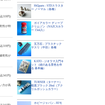
HiQparts - STDスラスタ
ー ノーマル（各種）
込319円)
ガイアカラー ディープ
乾性が特
クリムゾン（NAZCAカラ
ー 15ml入）
五万石 - プラスチック
込319円)
ヤスリ（中目）各種
速乾性が
KATO - ジオラマ入門キ
ット（緑のある景色を作
る 基本編）
込341円)
TURNER（ターナー）
い力が高
暗黒ブラック 20ml（アク
リルガッシュカラー）
ホビージャパン - HJモ