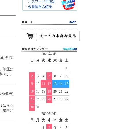
･
パスワード再設定
･
会員情報の確認
2026年8月
込341円)
日
月
火
水
木
金
土
1
、筆運び
料です。
2
3
4
5
6
7
8
9
10
11
12
13
14
15
16
17
18
19
20
21
22
込341円)
23
24
25
26
27
28
29
後はマッ
30
31
下地向け
2026年9月
日
月
火
水
木
金
土
1
2
3
4
5