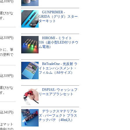
込319円)
GUNPRIMER -
運びがな
GRIDA（グリダ）スター
す。
ターキット
込319円)
HIROMI - ミライト
316（超小型LED付リチウ
ム電池）
トに、筆
の塗料で
BitTradeOne - 光反射 ラ
イトエンハンスメント・
フィルム（A6サイズ）
込319円)
運びがな
DSPIAE- ウォッシュフ
す。
リーエアブラシセット
デラックスマテリアル
込341円)
ズ - パーフェクト プラス
チックパテ （40ml入）
はマット
地向けの