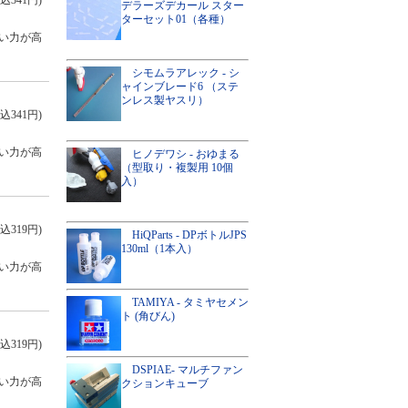
込341円)
デラーズデカール スター
ターセット01（各種）
い力が高
シモムラアレック - シ
ャインブレード6 （ステ
ンレス製ヤスリ）
込341円)
い力が高
ヒノデワシ - おゆまる
（型取り・複製用 10個
入）
込319円)
HiQParts - DPボトルJPS
130ml（1本入）
い力が高
TAMIYA - タミヤセメン
ト (角びん)
込319円)
DSPIAE- マルチファン
い力が高
クションキューブ