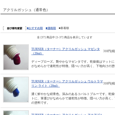
アクリルガッシュ（通常色）
■おすすめ順
■価格順
■新着順
全 [37] 商品中 [1-37] 商品を表示しています
TURNER（ターナー）アクリルガッシュ マゼンタ
310円(税
（20ml）
ディープローズ。艶やかなマゼンタです。乾燥後はマットに
がなめらかで速乾性が特徴。隠ぺい力が高く、下地向けの塗
TURNER（ターナー）アクリルガッシュ ウルトラマ
310円(税
リン ライト（20ml）
濃く鮮やかな紺青色。深みのあるコバルトブルーです。乾燥
トに、筆運びがなめらかで速乾性が特徴。隠ぺい力が高く、
の塗料です。