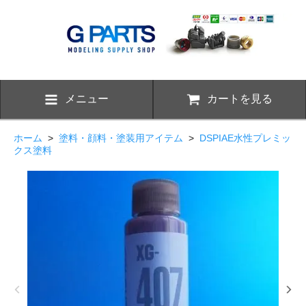
メニュー
カートを見る
ホーム
>
塗料・顔料・塗装用アイテム
>
DSPIAE水性プレミッ
クス塗料