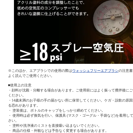
※このほか、エアブラシでの使用の際は
ウォッシュフリーエアブラシ
の注意書
よく読んでご使用ください。
■使用上の注意
・顔料が沈殿・分離する場合があります。ご使用前にはよく振って攪拌後にご
ください。
・14歳未満のお子様の手の届かない所に保管してください。ケガ・誤飲の原因
る恐れがあります。
・ 塗装後は、ボトルのキャップをしっかり締めてください。
・ 使用時は必ず換気を行い、保護具 (マスク・ゴーグル・手袋など)を着用し
さい。
・ 塗料や洗浄液のミストを直接吸い込まないでください。
・ 商品の仕様・外観などは予告なく変更する場合があります。