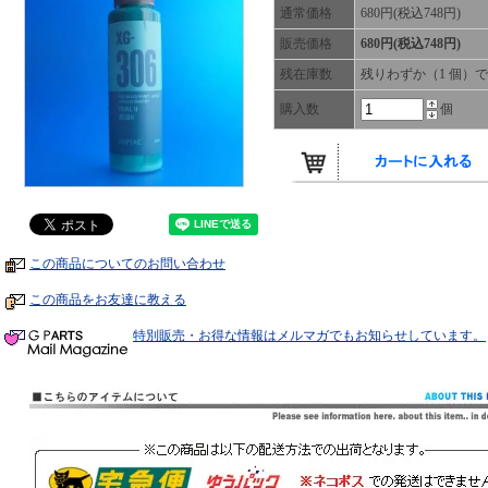
通常価格
680円(税込748円)
販売価格
680円(税込748円)
残在庫数
残りわずか（1 個）
購入数
個
この商品についてのお問い合わせ
この商品をお友達に教える
特別販売・お得な情報はメルマガでもお知らせしています。