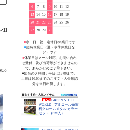
6
7
8
9
10
11
12
13
14
15
16
17
18
19
20
21
22
23
24
25
26
II
27
28
29
30
■
水・日・祝：定休日/休業日です
■
臨時休業日（夏・冬季休業日な
ど）です
■
休業日はメール対応、お問い合わ
せ受付、及び出荷等ができませんの
で、あらかじめご了承下さい。
釈済
■出荷の〆時間：平日は13:00まで、
土曜は10:00までのご注文・入金確認
分を当日出荷します。
GREEN STUFF
WORLD - アルコール系塗
料クロームメタル カラー
セット（6本入）