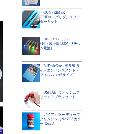
GUNPRIMER -
GRIDA（グリダ）スター
ターキット
HIROMI - ミライト
316（超小型LED付リチウ
ム電池）
BitTradeOne - 光反射 ラ
イトエンハンスメント・
フィルム（A6サイズ）
DSPIAE- ウォッシュフ
リーエアブラシセット
ガイアカラー ディープ
クリムゾン（NAZCAカラ
ー 15ml入）