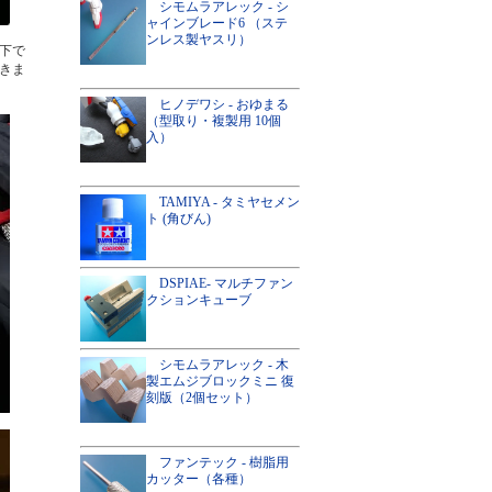
シモムラアレック - シ
ャインブレード6 （ステ
ンレス製ヤスリ）
下で
きま
ヒノデワシ - おゆまる
（型取り・複製用 10個
入）
TAMIYA - タミヤセメン
ト (角びん)
DSPIAE- マルチファン
クションキューブ
シモムラアレック - 木
製エムジブロックミニ 復
刻版（2個セット）
ファンテック - 樹脂用
カッター（各種）