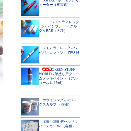
DSPIAE - ポータブルリ
ューター（充電式）
シモムラアレック
- シャインブレード グル
グルBAR（各種）
シモムラアレック - ハ
イパーカットソー PRO-M
GREEN STUFF
WORLD - 筆塗り用クロー
ムメッキペイント（アル
コール系 17ml）
ホライジング - マジッ
クスカルプ （各種）
海魂 - 鋼魂 デセル ナン
バーデカール1（各種）