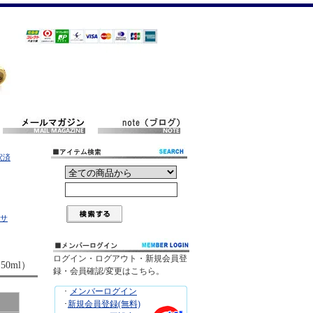
釈済
サ
ログイン・ログアウト・新規会員登
0ml）
録・会員確認/変更はこちら。
･
メンバーログイン
･
新規会員登録(無料)