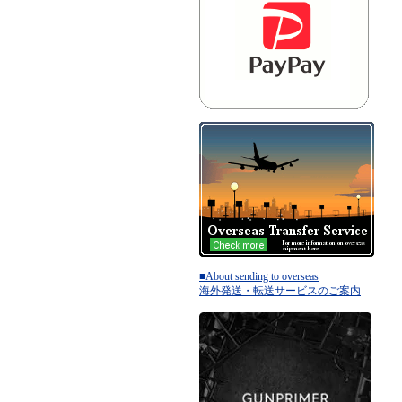
■About sending to overseas
海外発送・転送サービスのご案内