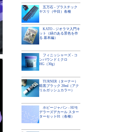
五万石 - プラスチック
ヤスリ（中目）各種
KATO - ジオラマ入門キ
ット（緑のある景色を作
る 基本編）
フィニッシャーズ - コ
ンパウンドミクロ
HG（30g）
TURNER（ターナー）
暗黒ブラック 20ml（アク
リルガッシュカラー）
ホビージャパン - HJモ
デラーズデカール スター
ターセット01（各種）