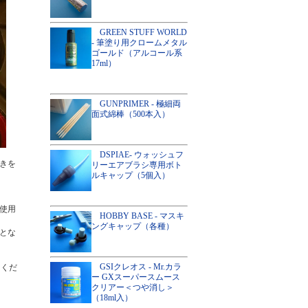
GREEN STUFF WORLD
- 筆塗り用クロームメタル
ゴールド（アルコール系
17ml）
GUNPRIMER - 極細両
面式綿棒（500本入）
DSPIAE- ウォッシュフ
きを
リーエアブラシ専用ボト
ルキャップ（5個入）
使用
HOBBY BASE - マスキ
ングキャップ（各種）
とな
GSIクレオス - Mr.カラ
てくだ
ー GXスーパースムース
クリアー＜つや消し＞
（18ml入）