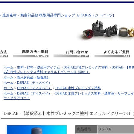
・造形素材・精密部品他 模型用品専門ショップ
G PARTS（ジーパーツ)
ホーム
>
塗料・顔料・塗装用アイテム
>
DSPIAE水性プレミックス塗料
>
DSPIAE- 【希
み】水性プレミックス塗料 エメラルドグリーンII（50ml）
ホーム
>
新入荷商品（新着順）
ホーム
>
DSPIAE（ディスペイ）
ホーム
>
DSPIAE（ディスペイ）
>
DSPIAE 水性プレミックス塗料
ホーム
>
DSPIAE（ディスペイ）
>
DSPIAE 水性プレミックス塗料
>
通常色・サーフェイ
ー・クリアコート
DSPIAE- 【希釈済み】水性プレミックス塗料 エメラルドグリーンII（5
商品番号
XG-306