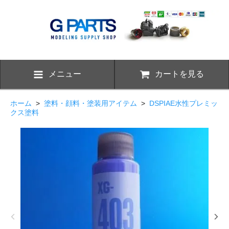
メニュー
カートを見る
ホーム
>
塗料・顔料・塗装用アイテム
>
DSPIAE水性プレミッ
クス塗料