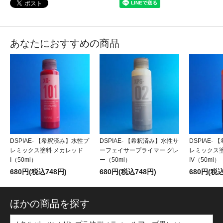
あなたにおすすめの商品
DSPIAE- 【希釈済み】水性プ
DSPIAE- 【希釈済み】水性サ
DSPIAE-
レミックス塗料 メカレッド
ーフェイサープライマー グレ
レミックス塗
I（50ml）
ー（50ml）
IV（50ml）
680円(税込748円)
680円(税込748円)
680円(税込
ほかの商品を探す