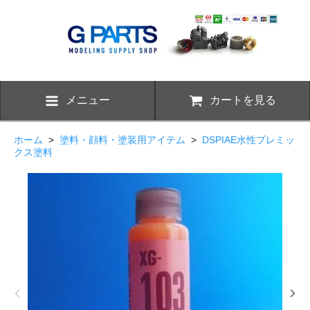
メニュー
カートを見る
ホーム
>
塗料・顔料・塗装用アイテム
>
DSPIAE水性プレミッ
クス塗料