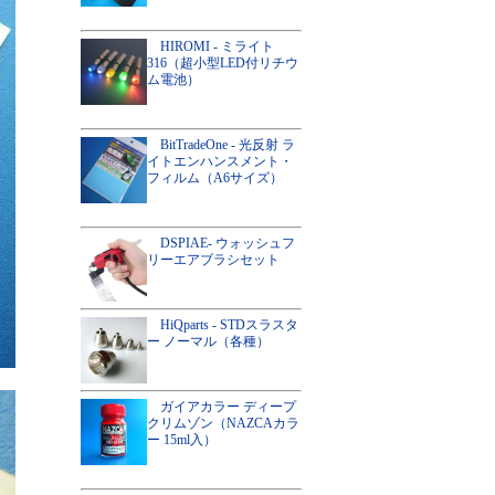
HIROMI - ミライト
316（超小型LED付リチウ
ム電池）
BitTradeOne - 光反射 ラ
イトエンハンスメント・
フィルム（A6サイズ）
DSPIAE- ウォッシュフ
リーエアブラシセット
HiQparts - STDスラスタ
ー ノーマル（各種）
ガイアカラー ディープ
クリムゾン（NAZCAカラ
ー 15ml入）