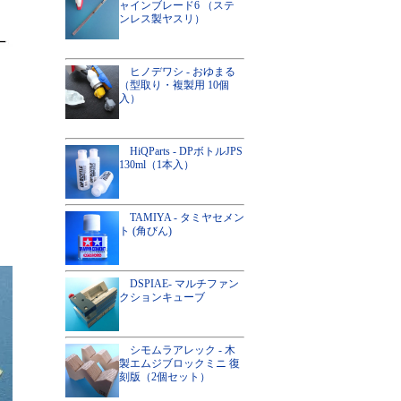
ャインブレード6 （ステ
ンレス製ヤスリ）
ヒノデワシ - おゆまる
（型取り・複製用 10個
入）
HiQParts - DPボトルJPS
130ml（1本入）
TAMIYA - タミヤセメン
ト (角びん)
DSPIAE- マルチファン
クションキューブ
シモムラアレック - 木
製エムジブロックミニ 復
刻版（2個セット）