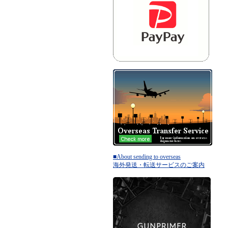
■About sending to overseas
海外発送・転送サービスのご案内