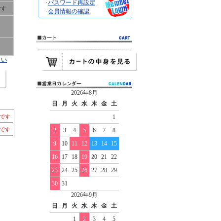
･
パスワード再設定
です
･
会員情報の確認
さい
2026年8月
日
月
火
水
木
金
土
ちです
1
）です
2
3
4
5
6
7
8
9
10
11
12
13
14
15
16
17
18
19
20
21
22
23
24
25
26
27
28
29
30
31
2026年9月
日
月
火
水
木
金
土
1
2
3
4
5