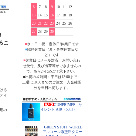
6
7
8
9
10
11
12
13
14
15
16
17
18
19
20
21
22
23
24
25
26
27
28
29
30
！
るこ
■
水・日・祝：定休日/休業日です
■
臨時休業日（夏・冬季休業日な
ど）です
■
休業日はメール対応、お問い合わ
せ受付、及び出荷等ができませんの
で、あらかじめご了承下さい。
■出荷の〆時間：平日は13:00まで、
土曜は10:00までのご注文・入金確認
分を当日出荷します。
ける
ディ
GUNPRIMER - サ
イレント AIR（50ml）
用の
GREEN STUFF WORLD
- アルコール系塗料クロー