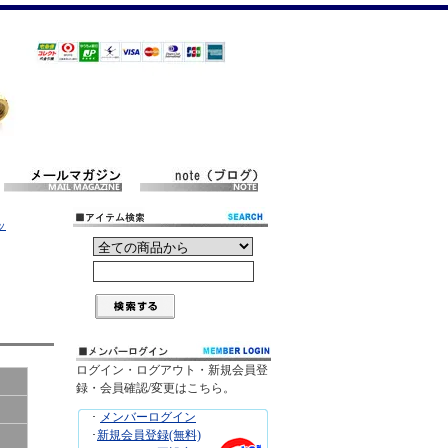
ッ
ログイン・ログアウト・新規会員登
録・会員確認/変更はこちら。
･
メンバーログイン
･
新規会員登録(無料)