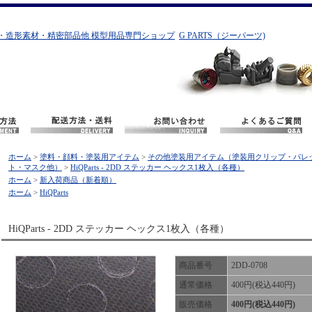
・造形素材・精密部品他 模型用品専門ショップ
G PARTS（ジーパーツ)
ホーム
>
塗料・顔料・塗装用アイテム
>
その他塗装用アイテム（塗装用クリップ・パレ
ト・マスク他）
>
HiQParts - 2DD ステッカー ヘックス1枚入（各種）
ホーム
>
新入荷商品（新着順）
ホーム
>
HiQParts
HiQParts - 2DD ステッカー ヘックス1枚入（各種）
商品番号
2DD-0708
通常価格
400円(税込440円)
販売価格
400円(税込440円)