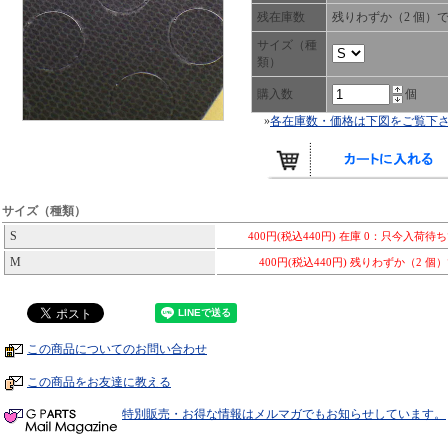
残在庫数
残りわずか（2 個）
サイズ（種
類）
購入数
個
»
各在庫数・価格は下図をご覧下
サイズ（種類）
S
400円(税込440円)
在庫 0：只今入荷待
M
400円(税込440円)
残りわずか（2 個
この商品についてのお問い合わせ
この商品をお友達に教える
特別販売・お得な情報はメルマガでもお知らせしています。