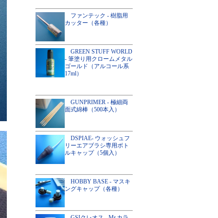
ファンテック - 樹脂用
カッター（各種）
GREEN STUFF WORLD
- 筆塗り用クロームメタル
ゴールド（アルコール系
17ml）
GUNPRIMER - 極細両
面式綿棒（500本入）
DSPIAE- ウォッシュフ
リーエアブラシ専用ボト
ルキャップ（5個入）
HOBBY BASE - マスキ
ングキャップ（各種）
GSIクレオス - Mr.カラ