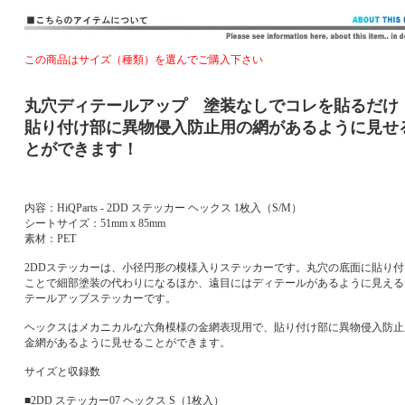
この商品はサイズ（種類）を選んでご購入下さい
丸穴ディテールアップ 塗装なしでコレを貼るだけ
貼り付け部に異物侵入防止用の網があるように見せ
とができます！
内容：HiQParts - 2DD ステッカー ヘックス 1枚入（S/M）
シートサイズ：51mm x 85mm
素材：PET
2DDステッカーは、小径円形の模様入りステッカーです。丸穴の底面に貼り付
ことで細部塗装の代わりになるほか、遠目にはディテールがあるように見える
テールアップステッカーです。
ヘックスはメカニカルな六角模様の金網表現用で、貼り付け部に異物侵入防止
金網があるように見せることができます。
サイズと収録数
■2DD ステッカー07 ヘックス S（1枚入）