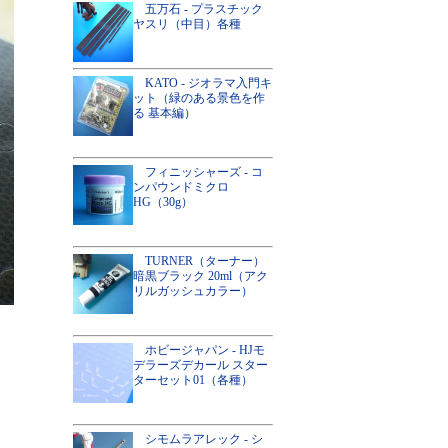
五万石 - プラスチック
ヤスリ（中目）各種
KATO - ジオラマ入門キ
ット（緑のある景色を作
る 基本編）
フィニッシャーズ - コ
ンパウンドミクロ
HG（30g）
TURNER（ターナー）
暗黒ブラック 20ml（アク
リルガッシュカラー）
ホビージャパン - HJモ
デラーズデカール スター
ターセット01（各種）
シモムラアレック - シ