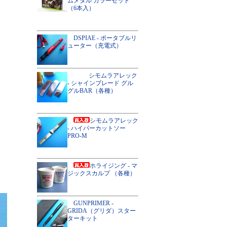
ムメタル カラーセット
（6本入）
DSPIAE - ポータブルリ
ューター（充電式）
シモムラアレック
- シャインブレード グル
グルBAR（各種）
シモムラアレック
- ハイパーカットソー
PRO-M
ホライジング - マ
ジックスカルプ （各種）
GUNPRIMER -
GRIDA（グリダ）スター
ターキット