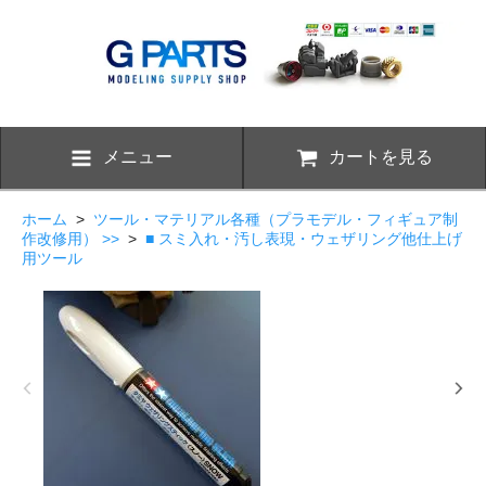
メニュー
カートを見る
ホーム
>
ツール・マテリアル各種（プラモデル・フィギュア制
作改修用） >>
>
■ スミ入れ・汚し表現・ウェザリング他仕上げ
用ツール