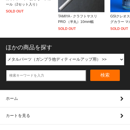
ール（2セット入り）
SOLD OUT
TAMIYA - クラフトヤスリ
GSIクレオス
PRO （半丸）10mm幅
グカラー マ
SOLD OUT
SOLD OUT
ほかの商品を探す
検索
ホーム
カートを見る