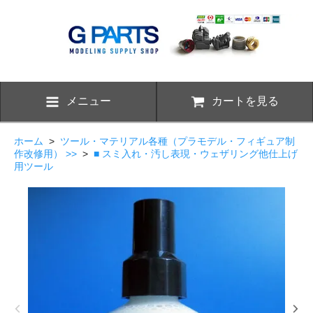
メニュー
カートを見る
ホーム
>
ツール・マテリアル各種（プラモデル・フィギュア制
作改修用） >>
>
■ スミ入れ・汚し表現・ウェザリング他仕上げ
用ツール