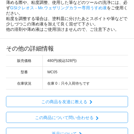
薄める際や、粘度調整、使用した筆などのツールの洗浄には、必
ず
GSIクレオス - Mr.ウェザリングカラー専用うすめ液
をご使用く
ださい。
粘度を調整する場合は、塗料皿に分けたあとスポイトや筆などで
少しづつこの薄め液を加えて良く混ぜて下さい。
他の溶剤や薄め液はご使用頂けませんので、ご注意下さい。
その他の詳細情報
販売価格
480円(税込528円)
型番
WC05
在庫状況
在庫 0：只今入荷待ちです
この商品を友達に教える
この商品について問い合わせる
返品について