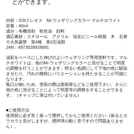
とができます。
内容：GSIクレオス Mr.ウェザリングカラー マルチホワイト
容量：40ml
成分：有機溶剤 乾性油 顔料
適応素材：スチロール アクリル 塩化ビニール樹脂 木 石膏
※火気厳禁 第4種 第2石油類
JAN：4973028928891
油彩をベースにした伸びのよいウェザリング専用塗料です。マル
チホワイトは、他のMr.ウェザリングカラーと混ぜることで明度
の調整を行うことができます。明るい色調にして下地の色に馴染
ませたり、汚れの種類にバリエーションを持たせることが可能に
なります。
瓶口が細いため、塗装の際は面相筆などをご使用下さい。さらに
他の色に混ぜることによって明度等の調整をすることができま
す。（キャップに筆は付いていません）
■ご使用方法
使用前に必ず良く振って攪拌してからご使用ください（振るとカ
ラカラと音がしますが、攪拌球の動く音ですので問題ありませ
ん）。