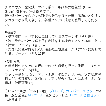
チタニウム・酸化鉄・マイカ系パール顔料の着色型（Hued
Grain）微粒子パール顔料です。
酸化鉄パールならではの独特の発色を持った黄・赤系のメタリッ
クカラーが表現できます。各種クリアに混ぜて使用してくださ
い。
■混合例
・標準濃度：クリア10ccに対して計量スプーンすりきり8杯
・淡い発色のパール感を足す表現をする場合：クリア10ccに対し
て計量スプーンすりきり1杯
・充分な発色が得られない場合の上限濃度：クリア10ccに対して
計量スプーンすりきり16杯
●使用方法
各種塗料のクリアに表現に合わせた適量を混ぜて使用してくださ
い。（エアブラシ推奨）
ラッカー系をはじめ、エナメル系、水性アクリル系、ソフビ系塗
料など、各種模型用塗料のクリアに混合することにより、多用な
素材に使用可能です。
〇HGパールはゴールドの他、
ブロンズ
、
カッパー
、
ラセット
の3
色、及び全色と
MGパール
1色をセットした
HGパール全種セット
もあります。