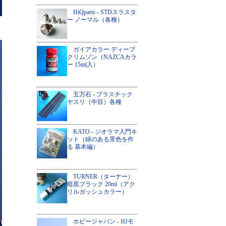
HiQparts - STDスラスタ
ー ノーマル（各種）
ガイアカラー ディープ
クリムゾン（NAZCAカラ
ー 15ml入）
五万石 - プラスチック
ヤスリ（中目）各種
KATO - ジオラマ入門キ
ット（緑のある景色を作
る 基本編）
TURNER（ターナー）
暗黒ブラック 20ml（アク
リルガッシュカラー）
ホビージャパン - HJモ