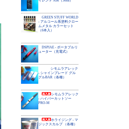
イレント AIR（50ml）
GREEN STUFF WORLD
- アルコール系塗料クロー
ムメタル カラーセット
（6本入）
DSPIAE - ポータブルリ
ューター（充電式）
シモムラアレック
- シャインブレード グル
グルBAR（各種）
シモムラアレック
- ハイパーカットソー
PRO-M
ホライジング - マ
ジックスカルプ （各種）