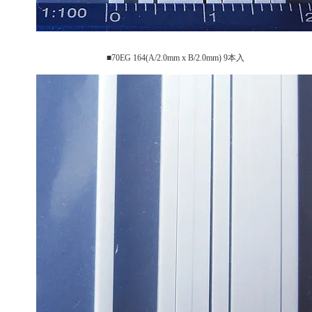
■70EG 164(A/2.0mm x B/2.0mm) 9本入