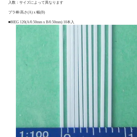
入数：サイズによって異なります
プラ棒/高さ(A) x 幅(B)
■80EG 120(A/0.50mm x B/0.50mm) 10本入