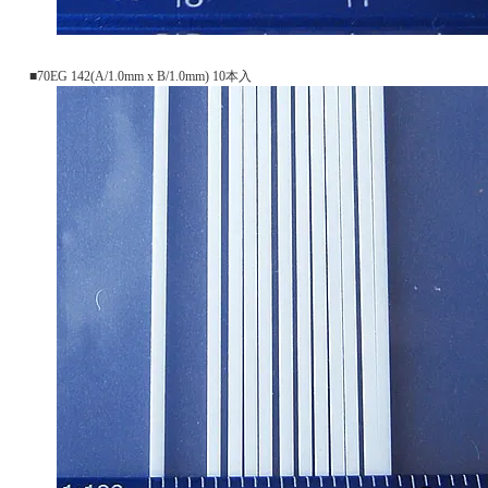
■70EG 142(A/1.0mm x B/1.0mm) 10本入