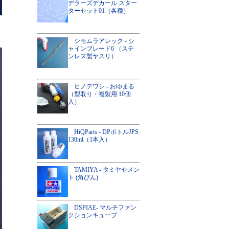
デラーズデカール スター
ターセット01（各種）
シモムラアレック - シ
ャインブレード6 （ステ
ンレス製ヤスリ）
ヒノデワシ - おゆまる
（型取り・複製用 10個
入）
HiQParts - DPボトルJPS
130ml（1本入）
TAMIYA - タミヤセメン
ト (角びん)
DSPIAE- マルチファン
クションキューブ