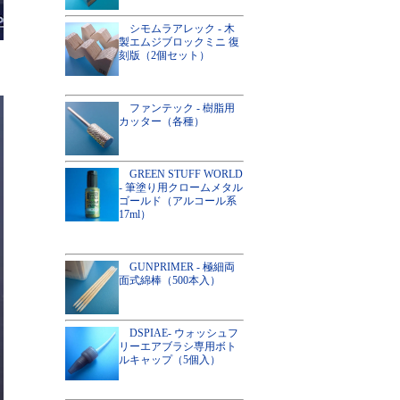
シモムラアレック - 木
製エムジブロックミニ 復
刻版（2個セット）
ファンテック - 樹脂用
カッター（各種）
GREEN STUFF WORLD
- 筆塗り用クロームメタル
ゴールド（アルコール系
17ml）
GUNPRIMER - 極細両
面式綿棒（500本入）
DSPIAE- ウォッシュフ
リーエアブラシ専用ボト
ルキャップ（5個入）