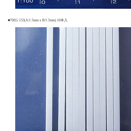
■70EG 153(A/1.5mm x B/1.5mm) 10本入