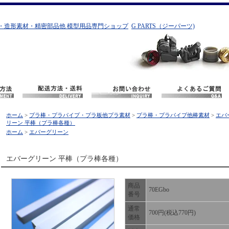
・造形素材・精密部品他 模型用品専門ショップ
G PARTS（ジーパーツ)
ホーム
>
プラ棒・プラパイプ・プラ板他プラ素材
>
プラ棒・プラパイプ他棒素材
>
エバ
リーン 平棒（プラ棒各種）
ホーム
>
エバーグリーン
エバーグリーン 平棒（プラ棒各種）
商品
70EGbo
番号
通常
700円(税込770円)
価格