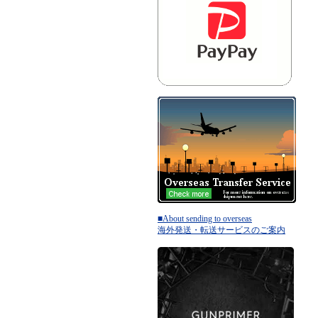
■About sending to overseas
海外発送・転送サービスのご案内