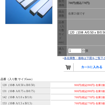
販売
700円(税込770円)
価格
残在
在庫21個です
庫数
品番
（入
り数
サイ
ズ
mm）
購入
個
数
»
各在庫数・価格は下図をご覧下
品番（入り数 サイズmm）
120（10本 A/0.50 x B/0.50）
900円(税込990円)
在庫2
131（10本 A/0.75 x B/0.75）
900円(税込990円)
在庫3
142（10本 A/1.0 x B/1.0）
700円(税込770円)
在庫2
153（10本 A/1.5 x B/1.5）
700円(税込770円)
在庫3