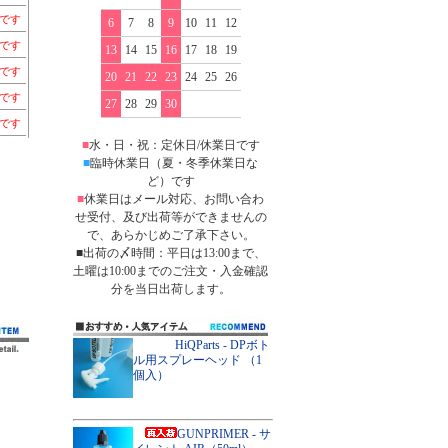
個です
6
7
8
9
10
11
12
個です
13
14
15
16
17
18
19
個です
20
21
22
23
24
25
26
個です
27
28
29
30
個です
■
水・日・祝：定休日/休業日です
■
臨時休業日（夏・冬季休業日な
ど）です
■
休業日はメール対応、お問い合わ
せ受付、及び出荷等ができませんの
で、あらかじめご了承下さい。
■出荷の〆時間：平日は13:00まで、
土曜は10:00までのご注文・入金確認
分を当日出荷します。
HiQParts - DPボト
ル用スプレーヘッド （1
個入）
GUNPRIMER - サ