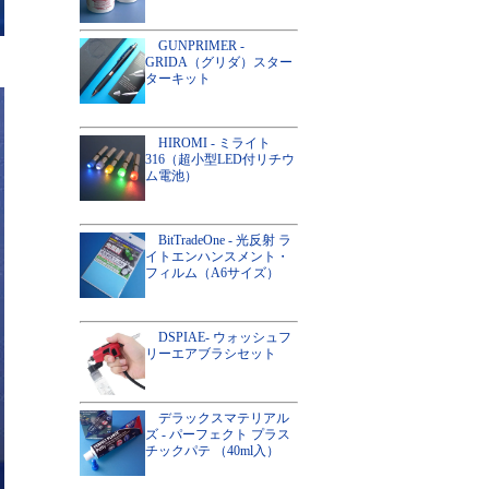
GUNPRIMER -
GRIDA（グリダ）スター
ターキット
HIROMI - ミライト
316（超小型LED付リチウ
ム電池）
BitTradeOne - 光反射 ラ
イトエンハンスメント・
フィルム（A6サイズ）
DSPIAE- ウォッシュフ
リーエアブラシセット
デラックスマテリアル
ズ - パーフェクト プラス
チックパテ （40ml入）