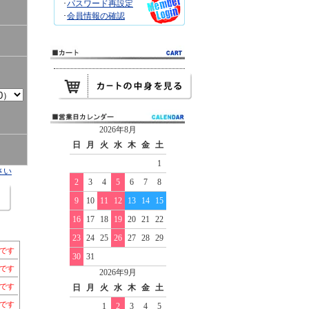
･
パスワード再設定
･
会員情報の確認
2026年8月
日
月
火
水
木
金
土
1
さい
2
3
4
5
6
7
8
9
10
11
12
13
14
15
16
17
18
19
20
21
22
23
24
25
26
27
28
29
個です
30
31
個です
2026年9月
個です
日
月
火
水
木
金
土
個です
1
2
3
4
5