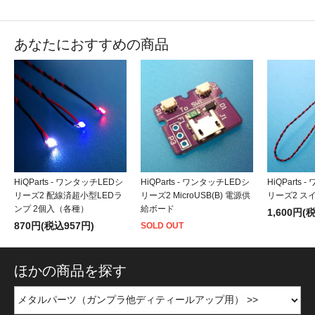
あなたにおすすめの商品
HiQParts - ワンタッチLEDシ
HiQParts - ワンタッチLEDシ
HiQParts
リーズ2 配線済超小型LEDラ
リーズ2 MicroUSB(B) 電源供
リーズ2 ス
ンプ 2個入（各種）
給ボード
1,600円(
870円(税込957円)
SOLD OUT
ほかの商品を探す