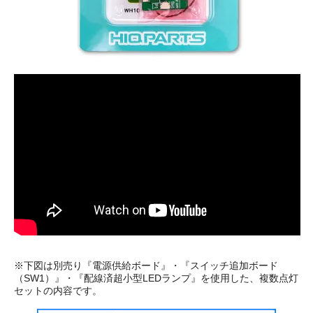
※下図は別売り『電源供給ボード』・『スイッチ追加ボード
（SW1）』・『配線済超小型LEDランプ』を使用した、複数点灯
セットの内容です。