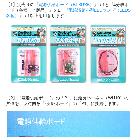
【1】別売りの『
電源供給ボード（BTBUSB）
』ｘ1と『4分岐ボ
ード（各種 当製品）』ｘ1、『
配線済超小型LEDランプ（LEDS
各種）
』ｘ1以上を用意します。
【2】『電源供給ボード』の「P1」に延長ハーネス（WH10）の
片側を、反対側を『4分岐ボード』の「P1」に接続します。