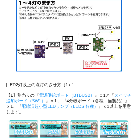
[LED2灯以上の点灯のさせ方（1）]
【1】別売りの『
電源供給ボード（BTBUSB）
』ｘ1と『
スイッチ
追加ボード（SW1）
』ｘ1 、『4分岐ボード（各種 当製品）』
ｘ1、『
配線済超小型LEDランプ（LEDS 各種）
』ｘ1以上を用意
します。