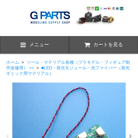
メニュー
カートを見る
ホーム
>
ツール・マテリアル各種（プラモデル・フィギュア制
作改修用） >>
>
■LED・発光モジュール・光ファイバー（発光
ギミック用マテリアル）