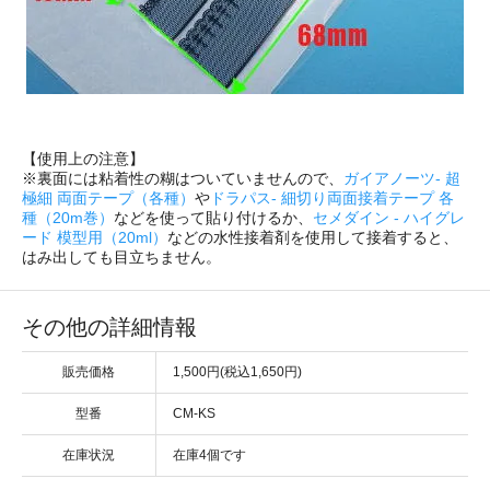
【使用上の注意】
※裏面には粘着性の糊はついていませんので、
ガイアノーツ- 超
極細 両面テープ（各種）
や
ドラパス- 細切り両面接着テープ 各
種（20m巻）
などを使って貼り付けるか、
セメダイン - ハイグレ
ード 模型用（20ml）
などの水性接着剤を使用して接着すると、
はみ出しても目立ちません。
その他の詳細情報
販売価格
1,500円(税込1,650円)
型番
CM-KS
在庫状況
在庫4個です