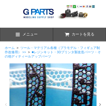
メニュー
カートを見る
ホーム
>
ツール・マテリアル各種（プラモデル・フィギュア制
作改修用） >>
>
■レジンキット・3Dプリンタ製改造パーツ・そ
の他ディティールアップパーツ