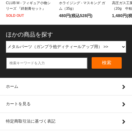
CLUB M - フィギュア小物シ
ホライジング - マスキング ガ
高圧ガス工業
リーズ 『絆創膏セット』
ム（35g）
（20g 中
480円(税込528円)
1,480円(
SOLD OUT
ほかの商品を探す
検索
ホーム
カートを見る
特定商取引法に基づく表記