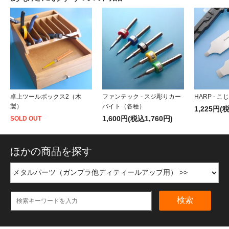
卓上ツールボックス2（木
ファンテック - スジ彫りカー
HARP - 
製）
バイト（各種）
1,225円(
1,600円(税込1,760円)
SOLD OUT
ほかの商品を探す
検索