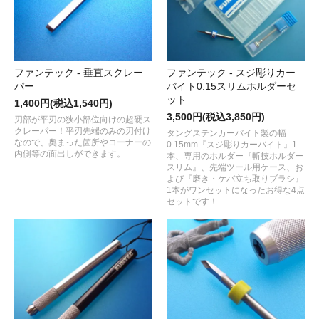
ファンテック - 垂直スクレー
ファンテック - スジ彫りカー
パー
バイト0.15スリムホルダーセ
ット
1,400円(税込1,540円)
3,500円(税込3,850円)
刃部が平刃の狭小部位向けの超硬ス
クレーパー！平刃先端のみの刃付け
タングステンカーバイト製の幅
なので、奥まった箇所やコーナーの
0.15mm『スジ彫りカーバイト』1
内側等の面出しができます。
本、専用のホルダー『斬技ホルダー
スリム』、先端ツール用ケース、お
よび『磨き・ケバ立ち取りブラシ』
1本がワンセットになったお得な4点
セットです！