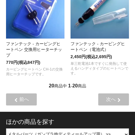
ファンテック - カービングヒ
ファンテック - カービングヒ
ートペン 交換用ヒーターチッ
ートペン（電池式）
プ
2,450円(税込2,695円)
770円(税込847円)
単三乾電池1本ですぐに発熱して使
えるハンディタイプのヒートペンで
カービングヒートペン CH-1の交換
す。
用ヒーターチップです。
20
1
20
商品中
-
商品
前へ
次へ
ほかの商品を探す