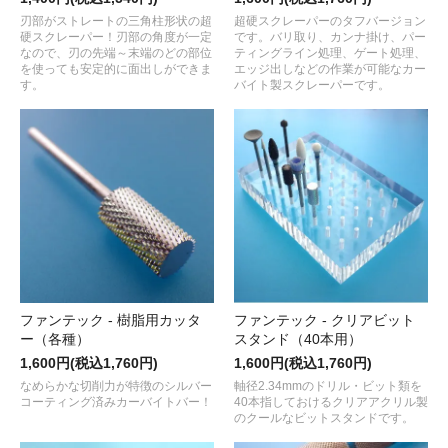
刃部がストレートの三角柱形状の超
超硬スクレーパーのタフバージョン
硬スクレーパー！刃部の角度が一定
です。バリ取り、カンナ掛け、パー
なので、刃の先端～末端のどの部位
ティングライン処理、ゲート処理、
を使っても安定的に面出しができま
エッジ出しなどの作業が可能なカー
す。
バイト製スクレーパーです。
ファンテック - 樹脂用カッタ
ファンテック - クリアビット
ー（各種）
スタンド（40本用）
1,600円(税込1,760円)
1,600円(税込1,760円)
なめらかな切削力が特徴のシルバー
軸径2.34mmのドリル・ビット類を
コーティング済みカーバイトバー！
40本指しておけるクリアアクリル製
のクールなビットスタンドです。