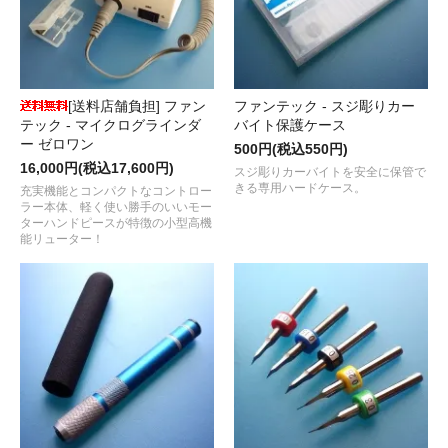
[送料店舗負担] ファン
ファンテック - スジ彫りカー
テック - マイクログラインダ
バイト保護ケース
ー ゼロワン
500円(税込550円)
16,000円(税込17,600円)
スジ彫りカーバイトを安全に保管で
きる専用ハードケース。
充実機能とコンパクトなコントロー
ラー本体、軽く使い勝手のいいモー
ターハンドピースが特徴の小型高機
能リューター！