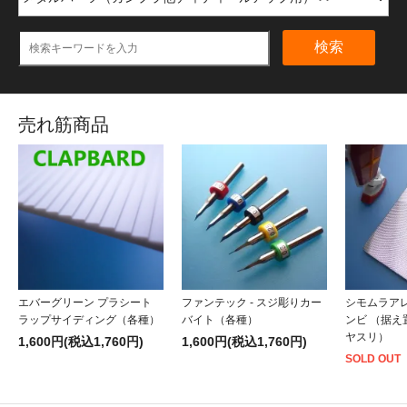
検索
売れ筋商品
エバーグリーン プラシート
ファンテック - スジ彫りカー
シモムラアレ
ラップサイディング（各種）
バイト（各種）
ンビ （据
ヤスリ）
1,600円(税込1,760円)
1,600円(税込1,760円)
SOLD OUT