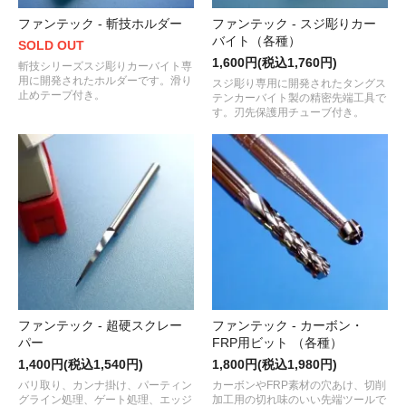
ファンテック - 斬技ホルダー
ファンテック - スジ彫りカー
バイト（各種）
SOLD OUT
1,600円(税込1,760円)
斬技シリーズスジ彫りカーバイト専
用に開発されたホルダーです。滑り
スジ彫り専用に開発されたタングス
止めテープ付き。
テンカーバイト製の精密先端工具で
す。刃先保護用チューブ付き。
ファンテック - 超硬スクレー
ファンテック - カーボン・
パー
FRP用ビット （各種）
1,400円(税込1,540円)
1,800円(税込1,980円)
バリ取り、カンナ掛け、パーティン
カーボンやFRP素材の穴あけ、切削
グライン処理、ゲート処理、エッジ
加工用の切れ味のいい先端ツールで