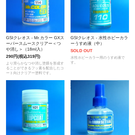
GSIクレオス - Mr.カラー GXス
GSIクレオス - 水性ホビーカラ
ーパースムースクリアー＜つ
ーうすめ液（中）
や消し＞（18ml入）
SOLD OUT
290円(税込319円)
水性ホビーカラー用のうすめ液で
す。
より滑らかなつや消し塗膜を形成す
ることができるフッ素を配合したコ
ート向けクリアー塗料です。