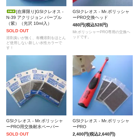
[在庫限り]GSIクレオス -
GSIクレオス - Mr.ポリッシャ
N-39 アクリジョン パープル
ーPRO交換ヘッド
（紫）（光沢 10ml入）
480円(税込528円)
SOLD OUT
Mr.ポリッシャーPRO専用の交換ヘ
ッドです。
溶剤臭いが無く、有機溶剤をほとん
ど使用しない新しい水性カラーで
す！
GSIクレオス - Mr.ポリッシャ
GSIクレオス - Mr.ポリッシャ
ーPRO用交換耐水ペーパー
ーPRO
SOLD OUT
2,400円(税込2,640円)