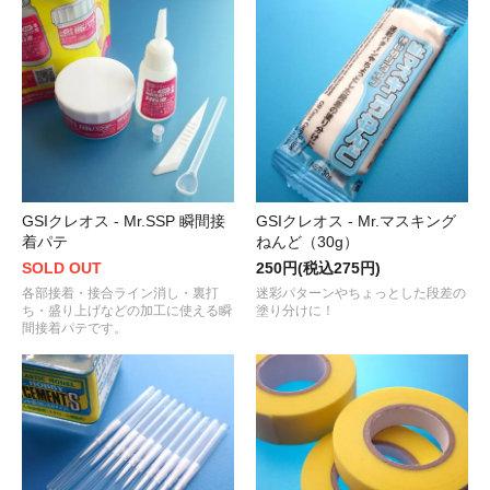
GSIクレオス - Mr.SSP 瞬間接
GSIクレオス - Mr.マスキング
着パテ
ねんど（30g）
SOLD OUT
250円(税込275円)
各部接着・接合ライン消し・裏打
迷彩パターンやちょっとした段差の
ち・盛り上げなどの加工に使える瞬
塗り分けに！
間接着パテです。