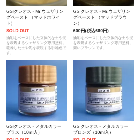
GSIクレオス - Mr.ウェザリン
GSIクレオス - Mr.ウェザリン
グペースト （マッドホワイ
グペースト （マッドブラウ
ト）
ン）
SOLD OUT
600円(税込660円)
油彩をベースにした立体的な土や泥
油彩をベースにした立体的な土や泥
を表現するウェザリング専用塗料。
を表現するウェザリング専用塗料。
乾燥した土や泥を表現する砂地色で
濃いブラウンです。
す。
GSIクレオス - メタルカラー
GSIクレオス - メタルカラー
ブラス（10ml入）
ブロンズ（10ml入）
SOLD OUT
SOLD OUT