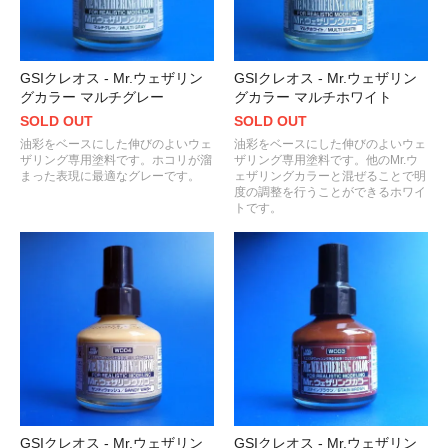
GSIクレオス - Mr.ウェザリン
GSIクレオス - Mr.ウェザリン
グカラー マルチグレー
グカラー マルチホワイト
SOLD OUT
SOLD OUT
油彩をベースにした伸びのよいウェ
油彩をベースにした伸びのよいウェ
ザリング専用塗料です。ホコリが溜
ザリング専用塗料です。他のMr.ウ
まった表現に最適なグレーです。
ェザリングカラーと混ぜることで明
度の調整を行うことができるホワイ
トです。
GSIクレオス - Mr.ウェザリン
GSIクレオス - Mr.ウェザリン