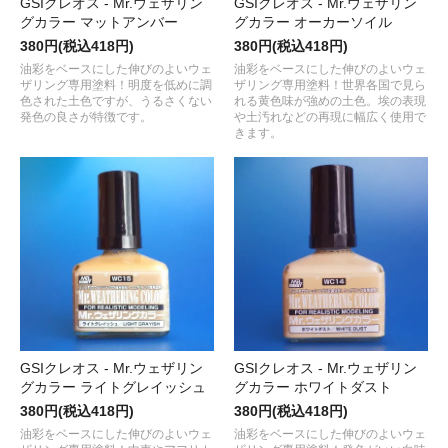
GSIクレオス - Mr.ウェザリン
GSIクレオス - Mr.ウェザリン
グカラー マットアンバー
グカラー オーカーソイル
380円(税込418円)
380円(税込418円)
油彩をベースにした伸びのよいウェ
油彩をベースにした伸びのよいウェ
ザリング専用塗料！明度を低めに調
ザリング専用塗料！世界各国で見ら
色された土色ですが、うるさくない
れる黄色味が強めの土色。埃の表現
発色の良さが特徴です。
や土汚れなどの再現に幅広く使用で
きます。
GSIクレオス - Mr.ウェザリン
GSIクレオス - Mr.ウェザリン
グカラー ライトグレイッシュ
グカラー ホワイトダスト
380円(税込418円)
380円(税込418円)
油彩をベースにした伸びのよいウェ
油彩をベースにした伸びのよいウェ