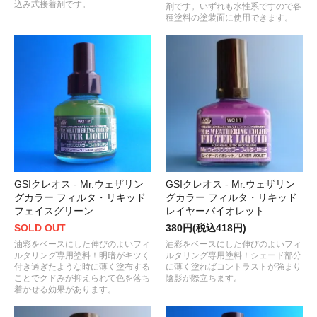
込み式接着剤です。
剤です。いずれも水性系ですので各
種塗料の塗装面に使用できます。
GSIクレオス - Mr.ウェザリン
GSIクレオス - Mr.ウェザリン
グカラー フィルタ・リキッド
グカラー フィルタ・リキッド
フェイスグリーン
レイヤーバイオレット
SOLD OUT
380円(税込418円)
油彩をベースにした伸びのよいフィ
油彩をベースにした伸びのよいフィ
ルタリング専用塗料！明暗がキツく
ルタリング専用塗料！シェード部分
付き過ぎたような時に薄く塗布する
に薄く塗ればコントラストが強まり
ことでクドみが抑えられて色を落ち
陰影が際立ちます。
着かせる効果があります。