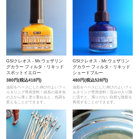
GSIクレオス - Mr.ウェザリン
GSIクレオス - Mr.ウェザリン
グカラー フィルタ・リキッド
グカラー フィルタ・リキッド
スポットイエロー
シェードブルー
380円(税込418円)
480円(税込528円)
油彩をベースにした伸びのよいフィ
油彩をベースにした伸びのよいフィ
ルタリング専用塗料！緑系の基本色
ルタリング専用塗料！窪みや入り隅
の上から薄く塗り重ねると、色調を
に流すと、濁りのない自然な陰影を
変えることができます。
再現することができます。