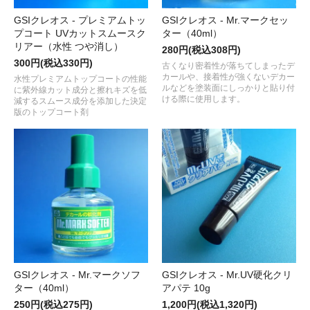
GSIクレオス - プレミアムトッ
GSIクレオス - Mr.マークセッ
プコート UVカットスムースク
ター（40ml）
リアー（水性 つや消し）
280円(税込308円)
300円(税込330円)
古くなり密着性が落ちてしまったデ
カールや、接着性が強くないデカー
水性プレミアムトップコートの性能
ルなどを塗装面にしっかりと貼り付
に紫外線カット成分と擦れキズを低
ける際に使用します。
減するスムース成分を添加した決定
版のトップコート剤
GSIクレオス - Mr.マークソフ
GSIクレオス - Mr.UV硬化クリ
ター（40ml）
アパテ 10g
250円(税込275円)
1,200円(税込1,320円)