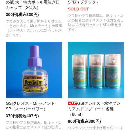
め液 大・特大ボトル用注ぎ口
SPB（ブラック）
キャップ（3個入）
SOLD OUT
300円(税込330円)
プラ棒やプラ板箱組み、旧キットな
どの接着に超オススメ！強力な流し
つまみを回して開／閉を切り替える
込み式接着剤セメントSPの黒色版
ことが出来る、Mrカラーうすめ液用
です。
（大・特大）のボトルに対応した注
ぎ口です。
GSIクレオス - Mr.セメント
GSIクレオス - 水性プレ
SP（スーパーパワー）
ミアムトップコート 各種
（88ml）
370円(税込407円)
800円(税込880円)
プラ棒やプラ板箱組み、旧キットな
どの接着に超オススメ！強力な流し
ワンランク上の仕上げ用水性コート