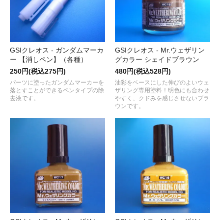
GSIクレオス - ガンダムマーカ
GSIクレオス - Mr.ウェザリン
ー 【消しペン】（各種）
グカラー シェイドブラウン
250円(税込275円)
480円(税込528円)
パーツに塗ったガンダムマーカーを
油彩をベースにした伸びのよいウェ
落とすことができるペンタイプの除
ザリング専用塗料！明色にも合わせ
去液です。
やすく、クドみを感じさせないブラ
ウンです。