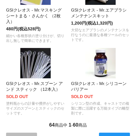
GSIクレオス - Mr.マスキング
GSIクレオス - Mr.エアブラシ
シートまる・さんかく （2枚
メンテナンスキット
入）
1,200円(税込1,320円)
480円(税込528円)
大切なエアブラシのメンテナンスを
行なうのに最適な各種ツールのセッ
細かい各種形状の塗り分けが、切り
トです。
出し無しで簡単にできます。
GSIクレオス - Mr.スプーン ア
GSIクレオス - Mr.シリコーン
ンド スティック （12本入）
バリアー
SOLD OUT
SOLD OUT
塗料瓶からの計量や攪拌がしやすい
シリコン型の作成、キャストでの複
サイズのスプーンとスティックのセ
製に際に活躍する万能タイプの離型
ットです。
剤です。
64
1
60
商品中
-
商品