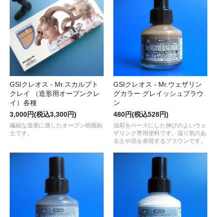
GSIクレオス - Mr.スカルプト
GSIクレオス - Mr.ウェザリン
クレイ （造形用オーブンクレ
グカラー グレイッシュブラウ
イ）各種
ン
3,000円(税込3,300円)
480円(税込528円)
繊細な造形に適したオーブン樹脂粘
油彩をベースにした伸びのよいウェ
土です。
ザリング専用塗料です。湿り気のあ
る土や泥を表現するブラウンです。