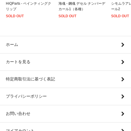
HiQParts - ペインティングク
海魂 - 鋼魂 デセル ナンバーデ
シモムラアレ
リップ
カール1（各種）
ール2
SOLD OUT
SOLD OUT
SOLD OUT
ホーム
カートを見る
特定商取引法に基づく表記
プライバシーポリシー
お問い合わせ
マイアカウント