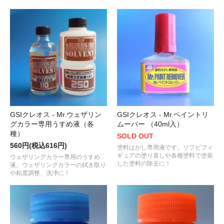
GSIクレオス - Mr.ウェザリン
GSIクレオス - Mr.ペイントリ
グカラー専用うすめ液（各
ムーバー （40ml入）
種）
SOLD OUT
560円(税込616円)
塗料はがし専用液です。ソフビフィ
ギュアの塗り直しや各種塗料で塗装
ウェザリングカラー専用のうすめ
した塗料の除去に！
液。ウェザリングカラーの拭き取り
や粘度調整、洗浄に！