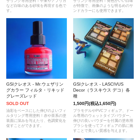
ザリング専用塗料！中東やアフリカ
ザリング専用塗料！発色がいい白味
など白味のある砂埃を再現する色で
が特徴で、画像のような明るめのサ
す。
ンドカラーにも使用できます。
GSIクレオス - Mr.ウェザリン
GSIクレオス - LASCIVUS
グカラー フィルタ・リキッド
Decor（ラスキウス デコ）各
グレーズレッド
種
SOLD OUT
1,500円(税込1,650円)
油彩をベースにした伸びのよいフィ
プラモデルやPVCフィギュア、ドー
ルタリング専用塗料！赤や茶系の塗
ル専用のウェットタイプパウダー。
装面に深みを与えたり、色調変化を
伸びの良いパウダーを付属の塗布用
促すことができます。
ブラシを使ってフィギュアの肌に施
すことで美しい質感を与えます。