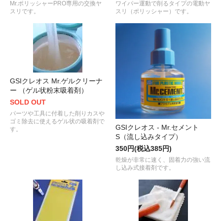
Mr.ポリッシャーPRO専用の交換ヤ
ワイパー運動で削るタイプの電動ヤ
スリです。
スリ（ポリッシャー）です。
GSIクレオス Mr.ゲルクリーナ
ー （ゲル状粉末吸着剤）
SOLD OUT
パーツや工具に付着した削りカスや
ゴミ除去に使えるゲル状の吸着剤で
GSIクレオス - Mr.セメント
す。
S（流し込みタイプ）
350円(税込385円)
乾燥が非常に速く、固着力の強い流
し込み式接着剤です。