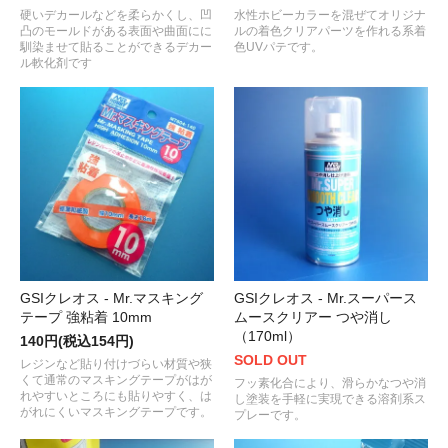
硬いデカールなどを柔らかくし、凹
水性ホビーカラーを混ぜてオリジナ
凸のモールドがある表面や曲面にに
ルの着色クリアパーツを作れる系着
馴染ませて貼ることができるデカー
色UVパテです。
ル軟化剤です
GSIクレオス - Mr.マスキング
GSIクレオス - Mr.スーパース
テープ 強粘着 10mm
ムースクリアー つや消し
（170ml）
140円(税込154円)
SOLD OUT
レジンなど貼り付けづらい材質や狭
くて通常のマスキングテープがはが
フッ素化合により、滑らかなつや消
れやすいところにも貼りやすく、は
し塗装を手軽に実現できる溶剤系ス
がれにくいマスキングテープです。
プレーです。