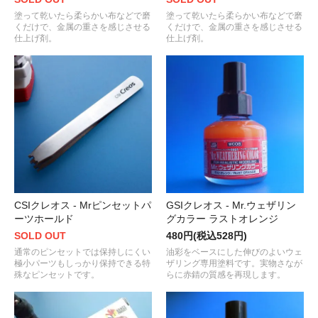
塗って乾いたら柔らかい布などで磨
塗って乾いたら柔らかい布などで磨
くだけで、金属の重さを感じさせる
くだけで、金属の重さを感じさせる
仕上げ剤。
仕上げ剤。
CSIクレオス - Mrピンセットパ
GSIクレオス - Mr.ウェザリン
ーツホールド
グカラー ラストオレンジ
SOLD OUT
480円(税込528円)
通常のピンセットでは保持しにくい
油彩をベースにした伸びのよいウェ
極小パーツもしっかり保持できる特
ザリング専用塗料です。実物さなが
殊なピンセットです。
らに赤錆の質感を再現します。