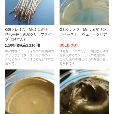
GSIクレオス - Mr.ネコの手・
GSIクレオス - Mr.ウェザリン
持ち手棒 両端クリップタイ
グペースト （ウェットクリア
プ（24本入）
ー）
1,100円(税込1,210円)
SOLD OUT
棒の両端にパーツ保持用の金属製の
油彩をベースにした立体的な土や泥
クリップが付属。プラモデルのケー
を表現するウェザリング専用塗料。
スなどをベースに使えるなど非常に
湿った泥や水溜りなどの再現に使え
便利です！
る素材です。