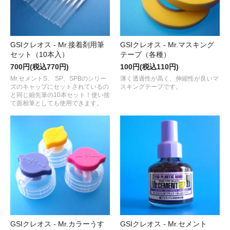
GSIクレオス - Mr.接着剤用筆
GSIクレオス - Mr.マスキング
セット（10本入）
テープ（各種）
700円(税込770円)
100円(税込110円)
Mr.セメントS、 SP、SPBのシリー
薄く透過性が高く、伸縮性が良いマ
ズのキャップにセットされているの
スキングテープです。
と同じ細先筆の10本セット！使い捨
て面相筆としても使用できます。
GSIクレオス - Mr.カラーうす
GSIクレオス - Mr.セメント