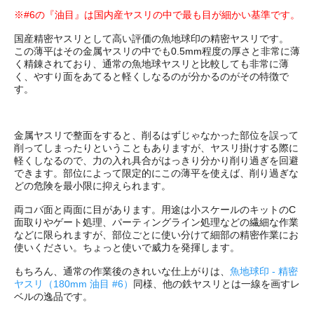
※#6の『油目』は国内産ヤスリの中で最も目が細かい基準です。
国産精密ヤスリとして高い評価の魚地球印の精密ヤスリです。
この薄平はその金属ヤスリの中でも0.5mm程度の厚さと非常に薄
く精錬されており、通常の魚地球ヤスリと比較しても非常に薄
く、やすり面をあてると軽くしなるのが分かるのがその特徴で
す。
金属ヤスリで整面をすると、削るはずじゃなかった部位を誤って
削ってしまったりということもありますが、ヤスリ掛けする際に
軽くしなるので、力の入れ具合がはっきり分かり削り過ぎを回避
できます。部位によって限定的にこの薄平を使えば、削り過ぎな
どの危険を最小限に抑えられます。
両コバ面と両面に目があります。用途は小スケールのキットのC
面取りやゲート処理、パーティングライン処理などの繊細な作業
などに限られますが、部位ごとに使い分けて細部の精密作業にお
使いください。ちょっと使いで威力を発揮します。
もちろん、通常の作業後のきれいな仕上がりは、
魚地球印 - 精密
ヤスリ（180mm 油目 #6）
同様、他の鉄ヤスリとは一線を画すレ
ベルの逸品です。