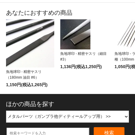
あなたにおすすめの商品
魚地球印 - 精密ヤスリ（細目
魚地球印 -
#3）
種（100mm
1,136円(税込1,250円)
1,050円(
魚地球印 - 精密ヤスリ
（180mm 油目 #6）
1,150円(税込1,265円)
ほかの商品を探す
検索