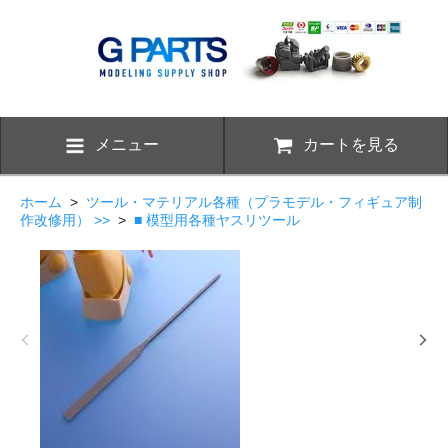
メニュー
カートを見る
ホーム
>
ツール・マテリアル各種（プラモデル・フィギュア制
作改修用） >>
>
■ 模型用各種ヤスリツール