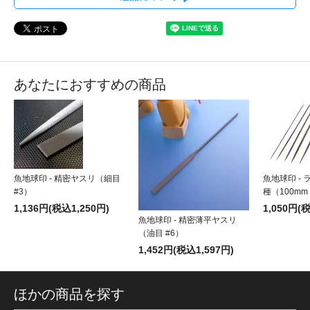
あなたにおすすめの商品
魚地球印 - 精密ヤスリ（細目
魚地球印 -
#3）
種（100mm
1,136円(税込1,250円)
1,050円(
魚地球印 - 精密薄平ヤスリ
（油目 #6）
1,452円(税込1,597円)
ほかの商品を探す