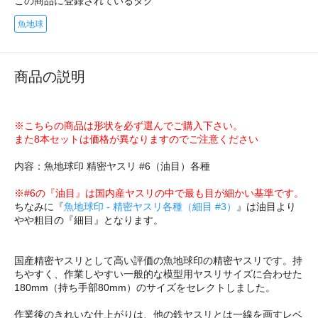
この商品に登録されているタグ
魚地球
商品の説明
※こちらの商品は形状を必ず選んでご購入下さい。
また8本セットは価格が異なりますのでご注意ください
内容：魚地球印 精密ヤスリ #6（油目）各種
※#6の『油目』は国内産ヤスリの中で最も目が細かい基準です。
ちなみに『
魚地球印 - 精密ヤスリ各種（細目 #3）
』は油目より
やや粗目の『細目』となります。
国産精密ヤスリとして高い評価の魚地球印の精密ヤスリです。持
ちやすく、作業しやすい一般的な模型用ヤスリサイズに合わせた
180mm（持ち手部80mm）のサイズをセレクトしました。
作業後のきれいな仕上がりは、他の鉄ヤスリとは一線を画すレベ