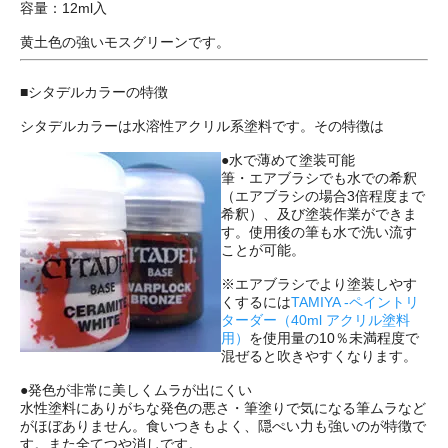
容量：12ml入
黄土色の強いモスグリーンです。
■シタデルカラーの特徴
シタデルカラーは水溶性アクリル系塗料です。その特徴は
●水で薄めて塗装可能
筆・エアブラシでも水での希釈
（エアブラシの場合3倍程度まで
希釈）、及び塗装作業ができま
す。使用後の筆も水で洗い流す
ことが可能。
※エアブラシでより塗装しやす
くするには
TAMIYA -ペイントリ
ターダー（40ml アクリル塗料
用）
を使用量の10％未満程度で
混ぜると吹きやすくなります。
●発色が非常に美しくムラが出にくい
水性塗料にありがちな発色の悪さ・筆塗りで気になる筆ムラなど
がほぼありません。食いつきもよく、隠ぺい力も強いのが特徴で
す。また全てつや消しです。