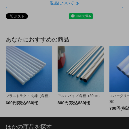
返品について
あなたにおすすめの商品
プラストラクト 丸棒（各種）
アルミパイプ 各種（30cm）
エバーグリー
種）
600円(税込660円)
800円(税込880円)
700円(税込
ほかの商品を探す