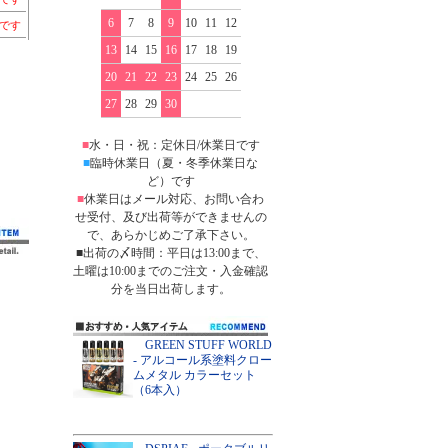
6
7
8
9
10
11
12
ちです
13
14
15
16
17
18
19
20
21
22
23
24
25
26
27
28
29
30
■
水・日・祝：定休日/休業日です
■
臨時休業日（夏・冬季休業日な
ど）です
■
休業日はメール対応、お問い合わ
せ受付、及び出荷等ができませんの
で、あらかじめご了承下さい。
■出荷の〆時間：平日は13:00まで、
土曜は10:00までのご注文・入金確認
分を当日出荷します。
GREEN STUFF WORLD
- アルコール系塗料クロー
ムメタル カラーセット
（6本入）