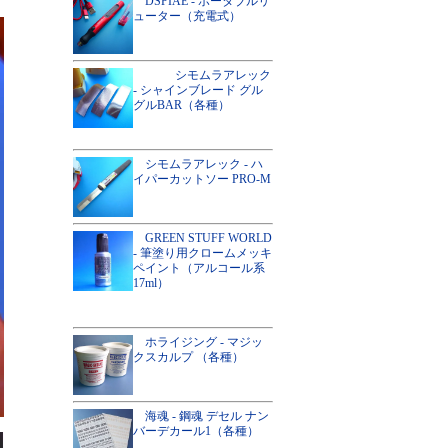
DSPIAE - ポータブルリ
ューター（充電式）
シモムラアレック
- シャインブレード グル
グルBAR（各種）
シモムラアレック - ハ
イパーカットソー PRO-M
GREEN STUFF WORLD
- 筆塗り用クロームメッキ
ペイント（アルコール系
17ml）
ホライジング - マジッ
クスカルプ （各種）
海魂 - 鋼魂 デセル ナン
バーデカール1（各種）