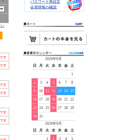
･
パスワード再設定
･
会員情報の確認
さい
ちです
2026年8月
ちです
日
月
火
水
木
金
土
1
2
3
4
5
6
7
8
ちです
9
10
11
12
13
14
15
ちです
16
17
18
19
20
21
22
23
24
25
26
27
28
29
ちです
30
31
ちです
2026年9月
日
月
火
水
木
金
土
1
2
3
4
5
ちです