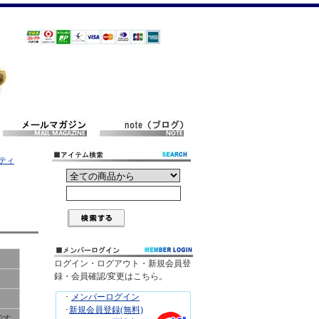
ティ
ログイン・ログアウト・新規会員登
録・会員確認/変更はこちら。
･
メンバーログイン
･
新規会員登録(無料)
です