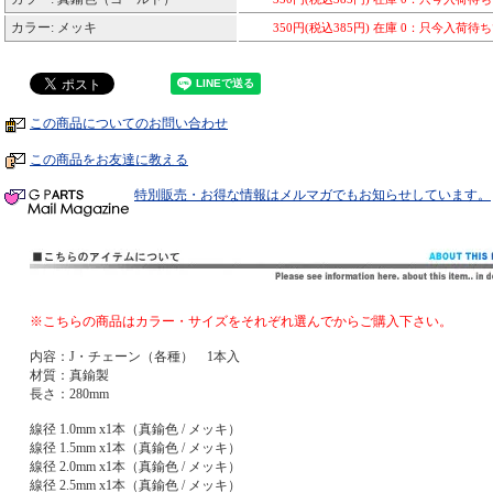
カラー: メッキ
350円(税込385円)
在庫 0：只今入荷待
この商品についてのお問い合わせ
この商品をお友達に教える
特別販売・お得な情報はメルマガでもお知らせしています。
※こちらの商品はカラー・サイズをそれぞれ選んでからご購入下さい。
内容：J・チェーン（各種） 1本入
材質：真鍮製
長さ：280mm
線径 1.0mm x1本（真鍮色 / メッキ）
線径 1.5mm x1本（真鍮色 / メッキ）
線径 2.0mm x1本（真鍮色 / メッキ）
線径 2.5mm x1本（真鍮色 / メッキ）