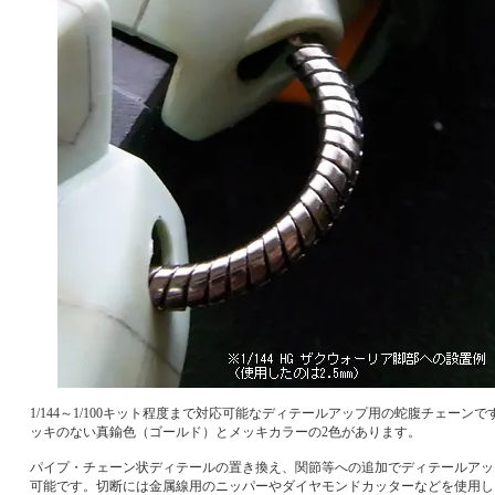
1/144～1/100キット程度まで対応可能なディテールアップ用の蛇腹チェーンで
ッキのない真鍮色（ゴールド）とメッキカラーの2色があります。
パイプ・チェーン状ディテールの置き換え、関節等への追加でディテールアッ
可能です。切断には金属線用のニッパーやダイヤモンドカッターなどを使用し