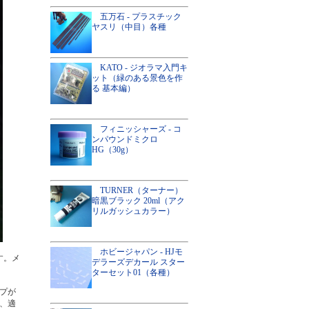
五万石 - プラスチック
ヤスリ（中目）各種
KATO - ジオラマ入門キ
ット（緑のある景色を作
る 基本編）
フィニッシャーズ - コ
ンパウンドミクロ
HG（30g）
TURNER（ターナー）
暗黒ブラック 20ml（アク
リルガッシュカラー）
ホビージャパン - HJモ
す。メ
デラーズデカール スター
ターセット01（各種）
プが
、適