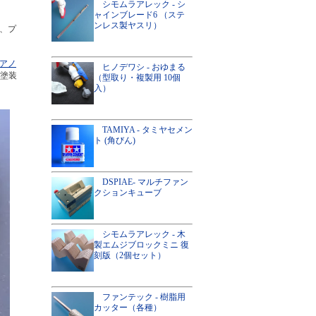
シモムラアレック - シ
ャインブレード6 （ステ
ンレス製ヤスリ）
、プ
アノ
ヒノデワシ - おゆまる
塗装
（型取り・複製用 10個
入）
TAMIYA - タミヤセメン
ト (角びん)
DSPIAE- マルチファン
クションキューブ
シモムラアレック - 木
製エムジブロックミニ 復
刻版（2個セット）
ファンテック - 樹脂用
カッター（各種）