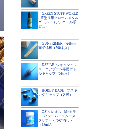
GREEN STUFF WORLD
- 筆塗り用クロームメタル
ゴールド（アルコール系
17ml）
GUNPRIMER - 極細両
面式綿棒（500本入）
DSPIAE- ウォッシュフ
リーエアブラシ専用ボト
ルキャップ（5個入）
HOBBY BASE - マスキ
ングキャップ（各種）
GSIクレオス - Mr.カラ
ー GXスーパースムース
クリアー＜つや消し＞
（18ml入）