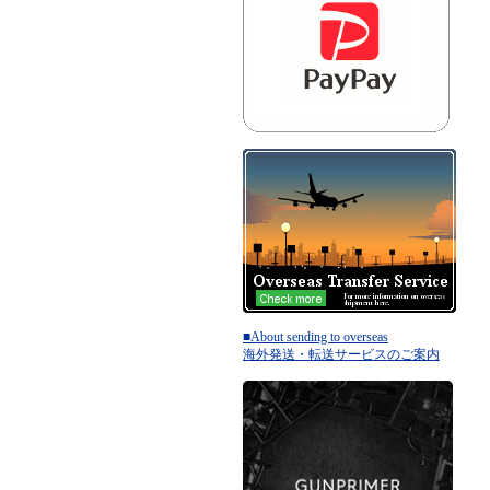
■About sending to overseas
海外発送・転送サービスのご案内