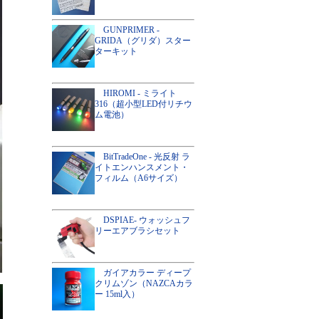
GUNPRIMER -
GRIDA（グリダ）スター
ターキット
HIROMI - ミライト
316（超小型LED付リチウ
ム電池）
BitTradeOne - 光反射 ラ
イトエンハンスメント・
フィルム（A6サイズ）
DSPIAE- ウォッシュフ
リーエアブラシセット
ガイアカラー ディープ
クリムゾン（NAZCAカラ
ー 15ml入）