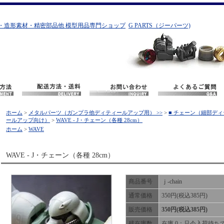
・造形素材・精密部品他 模型用品専門ショップ
G PARTS（ジーパーツ)
ホーム
>
メタルパーツ（ガンプラ他ディティールアップ用） >>
>
■ チェーン（細部ディ
ールアップ向け）
>
WAVE - J・チェーン（各種 28cm）
ホーム
>
WAVE
WAVE - J・チェーン（各種 28cm）
商品番号
ｊ-chain
通常価格
350円(税込385円)
販売価格
350円(税込385円)
残在庫数
在庫 0：只今入荷待ち