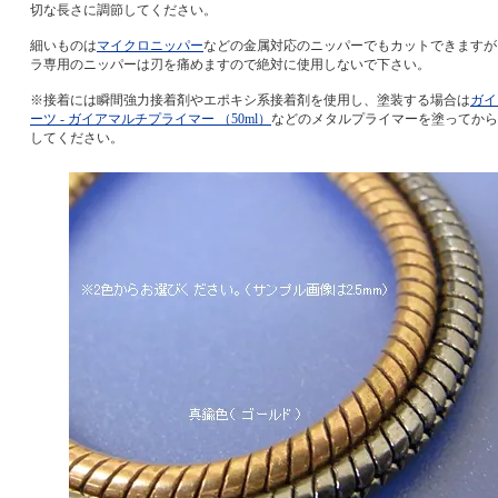
切な長さに調節してください。
細いものは
マイクロニッパー
などの金属対応のニッパーでもカットできますが
ラ専用のニッパーは刃を痛めますので絶対に使用しないで下さい。
※接着には瞬間強力接着剤やエポキシ系接着剤を使用し、塗装する場合は
ガイ
ーツ - ガイアマルチプライマー （50ml）
などのメタルプライマーを塗ってから
してください。