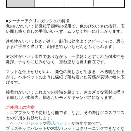
■ターナーアクリルガッシュの特徴
色のびがいい：超微粒子顔料の採用で、色のびのよさは抜群。広
い面も塗り直しの手間がいらず、ムラなく均一に仕上がります。
速乾性がいい：乾きが速く、制作は効率よくスピーディに。思う
ままに手早く描けて、創作意欲もいちだんとふくらみます。
耐水性がいい：水性でありながら、一度乾くとすぐれた耐水性を
発揮。ナキやにじみがなく、重ね塗りも自由自在です。
マットな仕上がりがいい：発色の美しさが生きる、不透明な仕上
がり。ベルベットのように繊細で落ち着いた質感が表現の幅を広
げます。
接着力がいい：これまでの常識を超えて、さまざまな素材に描け
る頼もしい接着力。描きたいモノがキャンバスになります。
ご使用上の注意
・エアブラシでの使用も可能です。なお、その際はグロスワニス
との併用をお勧めします。
・
ペーパーパレット
や
湿式パレット
がおすすめです。
プラスチックパレットや木製パレットはクリーニングできなくな