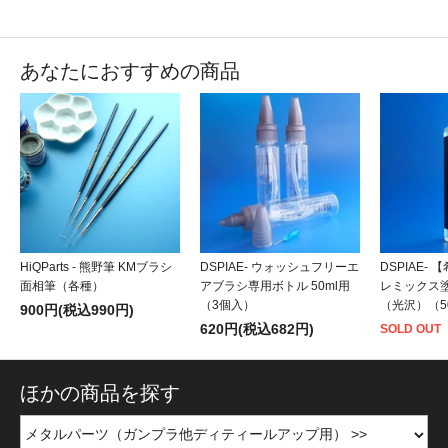
あなたにおすすめの商品
HiQParts - 熊野筆 KMブラシ
DSPIAE- ウォッシュフリーエ
DSPIAE-
面相筆（各種）
アブラシ専用ボトル 50ml用
レミックス
（3個入）
（光沢）（5
900円(税込990円)
620円(税込682円)
SOLD OUT
ほかの商品を探す