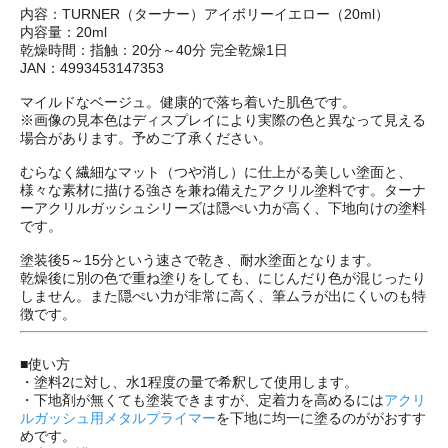
内容：TURNER（ターナー）アイボリーイエロー（20ml）
内容量：20ml
乾燥時間：指触：20分～40分 完全乾燥1日
JAN：4993453147353
マイルドなベージュ。健康的で落ち着いた肌色です。
※画像の見本色はディスプレイにより実際の色と異なって見える
場合があります。予めご了承ください。
むらなく繊細なマット（つや消し）に仕上がる美しい塗面と、
様々な素材に描ける強さを兼ね備えたアクリル塗料です。ターナ
ーアクリルガッシュシリーズは隠ぺい力が高く、下地向けの塗料
です。
塗装後5～15分という速さで乾き、耐水塗面となります。
乾燥後に別の色で重ね塗りをしても、にじんだり色が混じったり
しません。また隠ぺい力が非常に高く、筆ムラが出にくいのも特
徴です。
■使い方
・塗料2に対し、水1程度の量で希釈して使用します。
・下地剤が無くても塗装できますが、定着力を高めるには
アクリ
ルガッシュ用メタルプライマー
を下地に均一に塗るのががおすす
めです。