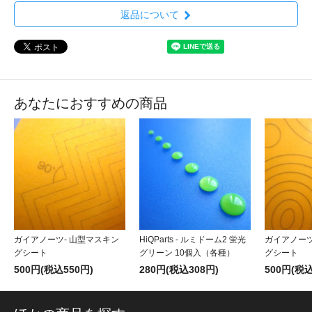
返品について
あなたにおすすめの商品
ガイアノーツ- 山型マスキン
HiQParts - ルミドーム2 蛍光
ガイアノーツ
グシート
グリーン 10個入（各種）
グシート
500円(税込550円)
280円(税込308円)
500円(税込