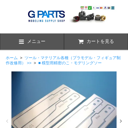
メニュー
カートを見る
ホーム
>
ツール・マテリアル各種（プラモデル・フィギュア制
作改修用） >>
>
■ 模型用精密のこ・モデリングソー