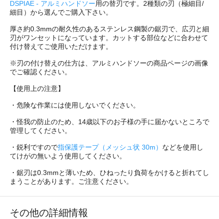
DSPIAE - アルミハンドソー
用の替刃です。2種類の刃（極細目/
細目）から選んでご購入下さい。
厚さ約0.3mmの耐久性のあるステンレス鋼製の鋸刃で、広刃と細
刃がワンセットになっています。カットする部位などに合わせて
付け替えてご使用いただけます。
※刃の付け替えの仕方は、アルミハンドソーの商品ページの画像
でご確認ください。
【使用上の注意】
・危険な作業には使用しないでください。
・怪我の防止のため、14歳以下のお子様の手に届かないところで
管理してください。
・鋭利ですので
指保護テープ（メッシュ状 30m）
などを使用し
てけがの無いよう使用してください。
・鋸刃は0.3mmと薄いため、ひねったり負荷をかけると折れてし
まうことがあります。ご注意ください。
その他の詳細情報