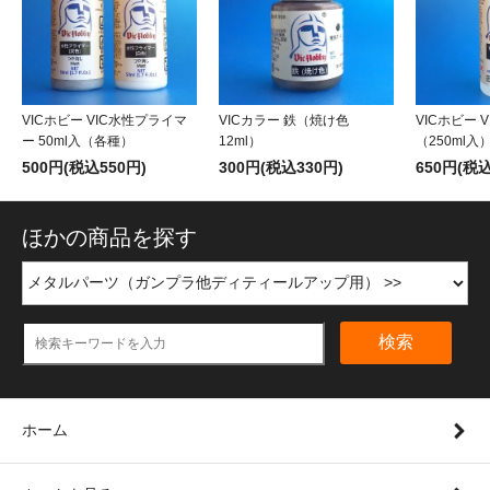
VICホビー VIC水性プライマ
VICカラー 鉄（焼け色
VICホビー 
ー 50ml入（各種）
12ml）
（250ml入
500円(税込550円)
300円(税込330円)
650円(税込
ほかの商品を探す
検索
ホーム