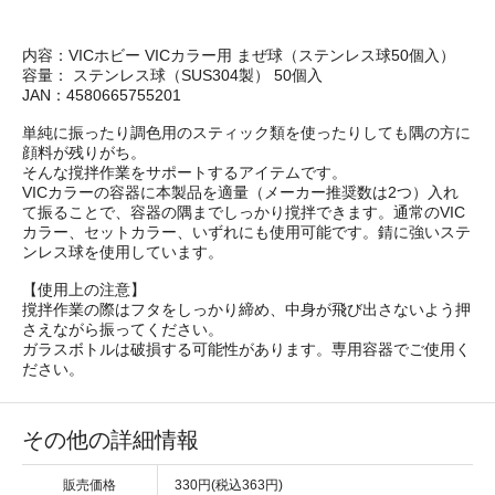
内容：VICホビー VICカラー用 まぜ球（ステンレス球50個入）
容量： ステンレス球（SUS304製） 50個入
JAN：4580665755201
単純に振ったり調色用のスティック類を使ったりしても隅の方に
顔料が残りがち。
そんな撹拌作業をサポートするアイテムです。
VICカラーの容器に本製品を適量（メーカー推奨数は2つ）入れ
て振ることで、容器の隅までしっかり撹拌できます。通常のVIC
カラー、セットカラー、いずれにも使用可能です。錆に強いステ
ンレス球を使用しています。
【使用上の注意】
撹拌作業の際はフタをしっかり締め、中身が飛び出さないよう押
さえながら振ってください。
ガラスボトルは破損する可能性があります。専用容器でご使用く
ださい。
その他の詳細情報
販売価格
330円(税込363円)