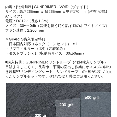
内容：[送料無料] GUNPRIMER - VOID（ヴォイド）
サイズ : 高さ265mm ｘ 幅265mm ｘ奥行170mm（占有面積は
A4サイズ）
電源：DC12v（長さ1.5m）
ノイズ：30〜40db（音楽を聴く時や話す時のホワイトノイズ）
ファン速度：2,200 rpm
※GPARTS購入限定特典
・日本国内対応コネクタ（コンセント） ｘ1
・サブフィルター ｘ1枚（装着済み）
・ダストブラシｘ1（収納時サイズ：30x50mm）
■購入特典：GUNPRIMER サンドループ（4種4枚入サンプル）
目詰まりしにくく、長寿命、平面の面出し作業にオススメの糊つ
き超精密サンディングシート「サンドループ」の4種が1枚づつ入
ったサンプルセットです。ぜひVOIDと共にご活用ください。