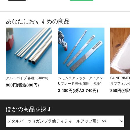
あなたにおすすめの商品
アルミパイプ 各種（30cm）
シモムラアレック - アイアン
GUNPRIME
Uブレード 軽金属用（各種）
サブフィル
800円(税込880円)
3,400円(税込3,740円)
850円(税込
ほかの商品を探す