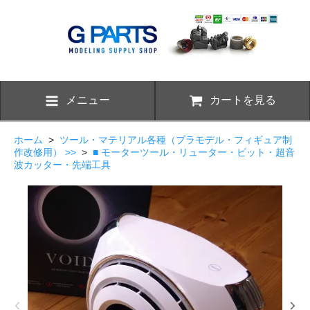
メニュー
カートを見る
ホーム
>
ツール・マテリアル各種（プラモデル・フィギュア制
作改修用） >>
>
■ モーターツール・リューター・ビット・超音
波カッター・先端工具