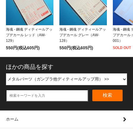
海魂 - 鋼魂 ディティールアッ
海魂 - 鋼魂 ディティールアッ
海魂 - 鋼
プデカール レッド（AW-
プデカール グレー（AW-
プデカール 
129）
128）
001）
550円(税込605円)
550円(税込605円)
SOLD OUT
ほかの商品を探す
検索
ホーム