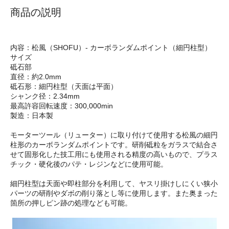
商品の説明
内容：松風（SHOFU）- カーボランダムポイント（細円柱型）
サイズ
砥石部
直径：約2.0mm
砥石形：細円柱型（天面は平面）
シャンク径：2.34mm
最高許容回転速度：300,000min
製造：日本製
モーターツール（リューター）に取り付けて使用する松風の細円
柱形のカーボランダムポイントです。研削砥粒をガラスで結合さ
せて固形化した技工用にも使用される精度の高いもので、プラス
チック・硬化後のパテ・レジンなどに使用可能。
細円柱型は天面や即柱部分を利用して、ヤスリ掛けしにくい狭小
パーツの研削やダボの削り落とし等に使用します。また奥まった
箇所の押しピン跡の処理なども可能。