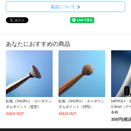
返品について
あなたにおすすめの商品
松風（SHOFU）- カーボラン
松風（SHOFU）- カーボラン
NIPPOLY 
ダムポイント（皿型）
ダムポイント（球型）
0.9mm（
各種
SOLD OUT
SOLD OUT
350円(税込