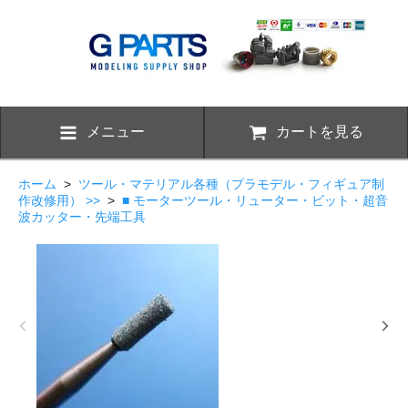
メニュー
カートを見る
ホーム
>
ツール・マテリアル各種（プラモデル・フィギュア制
作改修用） >>
>
■ モーターツール・リューター・ビット・超音
波カッター・先端工具