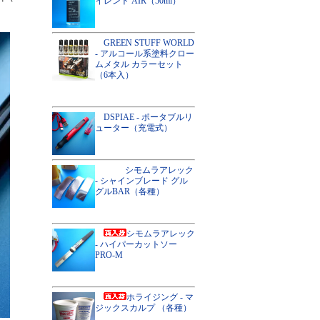
イレント AIR（50ml）
GREEN STUFF WORLD
- アルコール系塗料クロー
ムメタル カラーセット
（6本入）
DSPIAE - ポータブルリ
ューター（充電式）
シモムラアレック
- シャインブレード グル
グルBAR（各種）
シモムラアレック
- ハイパーカットソー
PRO-M
ホライジング - マ
ジックスカルプ （各種）