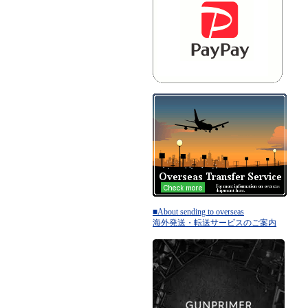
■About sending to overseas
海外発送・転送サービスのご案内