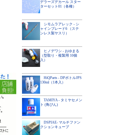
デラーズデカール スター
ターセット01（各種）
シモムラアレック - シ
ャインブレード6 （ステ
ンレス製ヤスリ）
ヒノデワシ - おゆまる
（型取り・複製用 10個
入）
HiQParts - DPボトルJPS
130ml（1本入）
TAMIYA - タミヤセメン
ト (角びん)
DSPIAE- マルチファン
クションキューブ