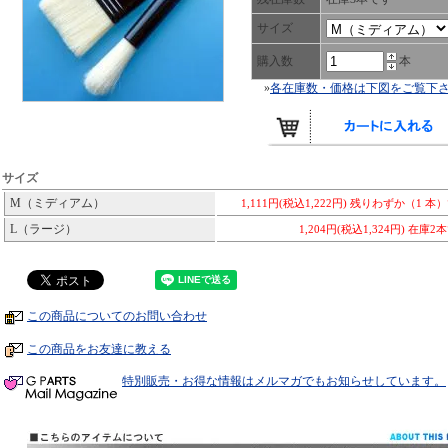
サイズ
購入数
本
»
各在庫数・価格は下図をご覧下
サイズ
M（ミディアム）
1,111円(税込1,222円)
残りわずか（1 本
L（ラージ）
1,204円(税込1,324円)
在庫2
この商品についてのお問い合わせ
この商品をお友達に教える
特別販売・お得な情報はメルマガでもお知らせしています。