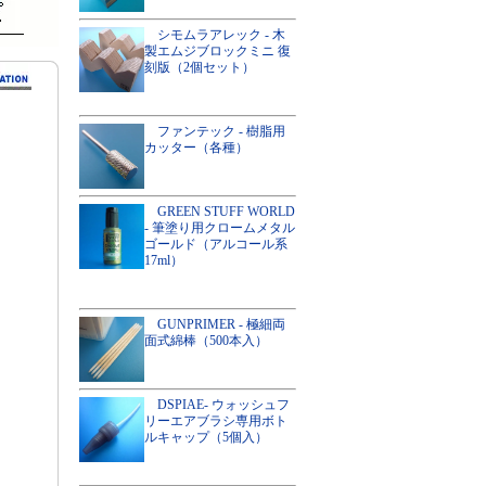
シモムラアレック - 木
製エムジブロックミニ 復
刻版（2個セット）
ファンテック - 樹脂用
カッター（各種）
GREEN STUFF WORLD
- 筆塗り用クロームメタル
ゴールド（アルコール系
17ml）
GUNPRIMER - 極細両
面式綿棒（500本入）
DSPIAE- ウォッシュフ
リーエアブラシ専用ボト
ルキャップ（5個入）