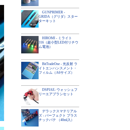
GUNPRIMER -
GRIDA（グリダ）スター
ターキット
HIROMI - ミライト
316（超小型LED付リチウ
ム電池）
BitTradeOne - 光反射 ラ
イトエンハンスメント・
フィルム（A6サイズ）
DSPIAE- ウォッシュフ
リーエアブラシセット
デラックスマテリアル
ズ - パーフェクト プラス
チックパテ （40ml入）