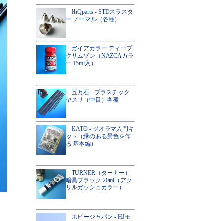
HiQparts - STDスラスタ
ー ノーマル（各種）
ガイアカラー ディープ
クリムゾン（NAZCAカラ
ー 15ml入）
五万石 - プラスチック
ヤスリ（中目）各種
KATO - ジオラマ入門キ
ット（緑のある景色を作
る 基本編）
TURNER（ターナー）
暗黒ブラック 20ml（アク
リルガッシュカラー）
ホビージャパン - HJモ