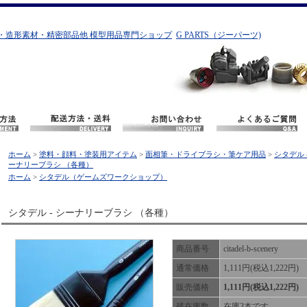
・造形素材・精密部品他 模型用品専門ショップ
G PARTS（ジーパーツ)
ホーム
>
塗料・顔料・塗装用アイテム
>
面相筆・ドライブラシ・筆ケア用品
>
シタデル 
ーナリーブラシ （各種）
ホーム
>
シタデル（ゲームズワークショップ）
シタデル - シーナリーブラシ （各種）
商品番号
citadel-b-scenery
通常価格
1,111円(税込1,222円)
販売価格
1,111円(税込1,222円)
残在庫数
在庫3本です