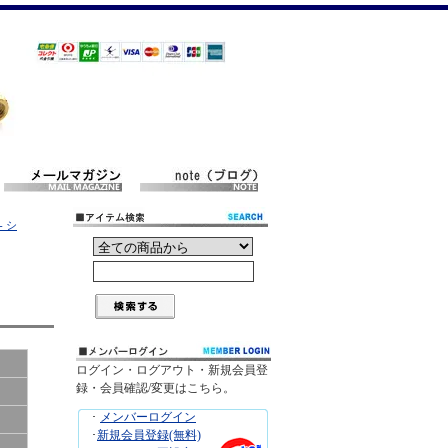
- シ
ログイン・ログアウト・新規会員登
録・会員確認/変更はこちら。
･
メンバーログイン
･
新規会員登録(無料)