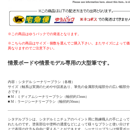
※この商品はゆうパックでの発送となります。
※こちらの商品はサイズ・個数を選んでご購入下さい。またサイズによって価
異なりますのでご注意下さい。
情景ボードや情景モデル専用の大型筆です。
内容：シタデル シーナリーブラシ（各種）
サイズ（軸系は実測のためやや誤差あり、筆先の金属部先端部分の広い幅部分
さです）
■ M：ミディアムシーナリーブラシ（軸径約15mm）
■ M：ラージシーナリーブラシ（軸径約50mm）
シタデルブラシは、シタデルミニチュアのペイント用に熟練職人の手によって
れたものです。塗装部位や塗料の濃度などによって様々なブラシと使い分けす
とで表現の仕方を自由に変えることができます。シーナリーブラシは情景ボー