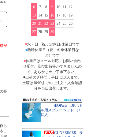
6
7
8
9
10
11
12
13
14
15
16
17
18
19
20
21
22
23
24
25
26
27
28
29
30
■
水・日・祝：定休日/休業日です
格が
■
臨時休業日（夏・冬季休業日な
ど）です
■
休業日はメール対応、お問い合わ
せ受付、及び出荷等ができませんの
で、あらかじめご了承下さい。
■出荷の〆時間：平日は13:00まで、
土曜は10:00までのご注文・入金確認
分を当日出荷します。
の長
HiQParts - DPボト
ル用スプレーヘッド （1
個入）
作ら
るこ
GUNPRIMER - サ
ドや