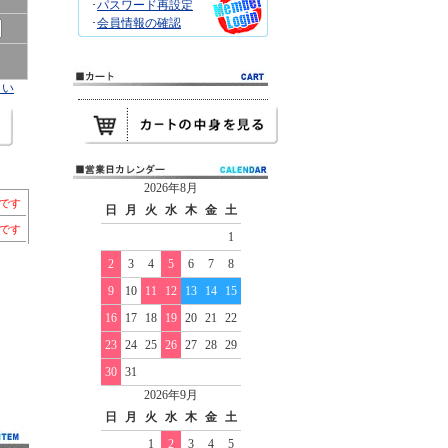
･
パスワード再設定
･
会員情報の確認
さい
2026年8月
）です
日
月
火
水
木
金
土
本です
1
2
3
4
5
6
7
8
9
10
11
12
13
14
15
16
17
18
19
20
21
22
23
24
25
26
27
28
29
30
31
2026年9月
日
月
火
水
木
金
土
1
2
3
4
5