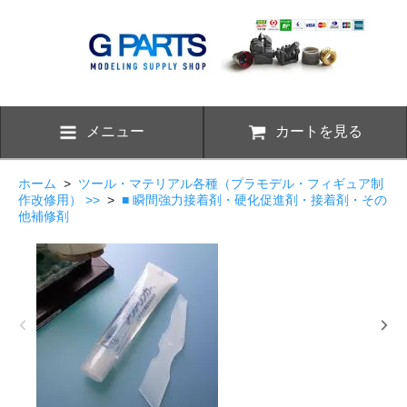
メニュー
カートを見る
ホーム
>
ツール・マテリアル各種（プラモデル・フィギュア制
作改修用） >>
>
■ 瞬間強力接着剤・硬化促進剤・接着剤・その
他補修剤