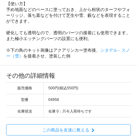
【使い方】
予め地面などのベースに塗っておき、上から粉状のターフやフォ
ーリッジ、落ち葉などを付けて芝生や雪、藪などを表現すること
ができます。
硬化しても透明なので、透明のパーツの接着にも使用できます。
また極小エッチングパーツの設置にも便利。
※下の鳥のキット画像はアクアリンカー塗布後、
シタデル - スノ
ー（雪）
を接着させ、塗装した例
その他の詳細情報
販売価格
500円(税込550円)
型番
04958
在庫状況
在庫 0：只今入荷待ちです
この商品を友達に教える