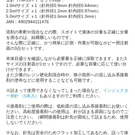
1.0mlサイズ ｘ1（針外径0.9mm 針内径0.64mm）
2.5mlサイズ ｘ1（針外径1.2mm 針内径0.97mm）
5.0mlサイズ ｘ1（針外径1.6mm 針内径1.3mm）
JAN：4902944111476
溶剤の希釈や混合などの際、スポイトで液体の分量を正確に分量
を測るのは、結構難しいものです。
そんな際に正確に、かつ簡単に計測・作業が可能なホビー用注射
器の3点セットです。
本体目盛りを確認しながら必要量を正確に採取できます。また3
サイズの注射器が1セットですので、必要な容量に応じて使い分
けができます。
また少量のレジン硬化剤混合時や、狭小箇所への流し込み系接着
剤の塗布などに使用することなども可能です。
※詰まって使用できなくなってしまった場合など、
インジェクタ
ー替針 （5本入）
もありますのでご利用ください。
※接着剤にご使用の際は、低粘度の流し込み系接着剤にお使いく
ださい。高粘度接着剤への使用は、針が詰まる原因になるのでご
注意ください。（瞬間接着剤は針先が固化して詰まるため、使用
しないでください）
※なお、針先は安全のためフラット加工してあるため、誤って体