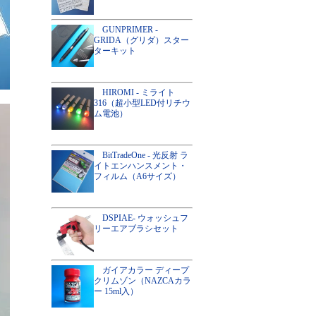
GUNPRIMER -
GRIDA（グリダ）スター
ターキット
HIROMI - ミライト
316（超小型LED付リチウ
ム電池）
BitTradeOne - 光反射 ラ
イトエンハンスメント・
フィルム（A6サイズ）
DSPIAE- ウォッシュフ
リーエアブラシセット
ガイアカラー ディープ
クリムゾン（NAZCAカラ
ー 15ml入）