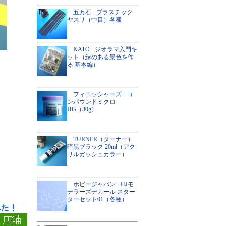
五万石 - プラスチック
ヤスリ（中目）各種
KATO - ジオラマ入門キ
ット（緑のある景色を作
る 基本編）
フィニッシャーズ - コ
ンパウンドミクロ
HG（30g）
TURNER（ターナー）
暗黒ブラック 20ml（アク
リルガッシュカラー）
ホビージャパン - HJモ
デラーズデカール スター
ターセット01（各種）