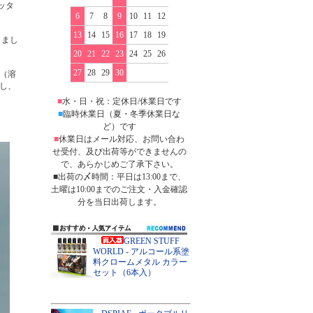
ッタ
6
7
8
9
10
11
12
13
14
15
16
17
18
19
りまし
20
21
22
23
24
25
26
27
28
29
30
（溶
し、
■
水・日・祝：定休日/休業日です
■
臨時休業日（夏・冬季休業日な
ど）です
■
休業日はメール対応、お問い合わ
せ受付、及び出荷等ができませんの
で、あらかじめご了承下さい。
■出荷の〆時間：平日は13:00まで、
土曜は10:00までのご注文・入金確認
分を当日出荷します。
GREEN STUFF
WORLD - アルコール系塗
料クロームメタル カラー
セット（6本入）