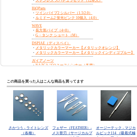
この商品を買った人はこんな商品も買ってます
さかつう - ライトレンズ
フェザー（FEATHER）-
オージーテック - マジカ
（各種）
メス替刃（サージカルブ
ルピック114 （吸着式極