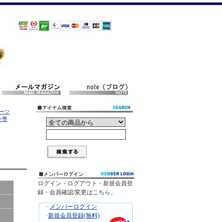
ターツ
ー専
ログイン・ログアウト・新規会員登
録・会員確認/変更はこちら。
･
メンバーログイン
･
新規会員登録(無料)