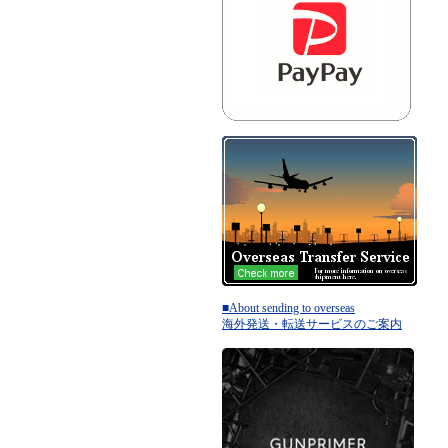
■About sending to overseas
海外発送・転送サービスのご案内