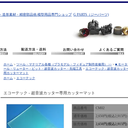
・造形素材・精密部品他 模型用品専門ショップ
G PARTS（ジーパーツ)
ホーム
>
ツール・マテリアル各種（プラモデル・フィギュア制作改修用） >>
>
■ モー
ール・リューター・ビット・超音波カッター・先端工具
>
エコーテック - 超音波カッタ
用カッターマット
ホーム
>
エコーテック
エコーテック - 超音波カッター専用カッターマット
商品番号
CM02
通常価格
2,650円(税込2,915円)
販売価格
2,650円(税込2,915円)