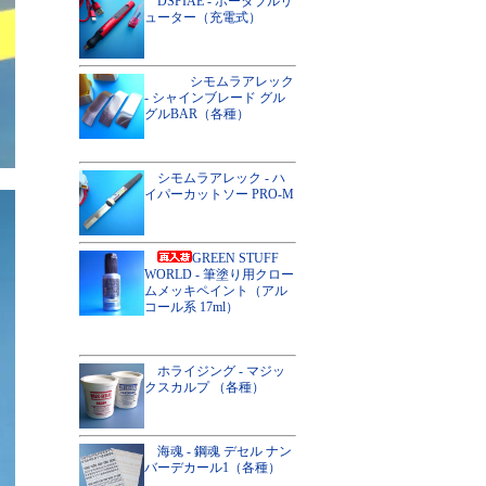
DSPIAE - ポータブルリ
ューター（充電式）
シモムラアレック
- シャインブレード グル
グルBAR（各種）
シモムラアレック - ハ
イパーカットソー PRO-M
GREEN STUFF
WORLD - 筆塗り用クロー
ムメッキペイント（アル
コール系 17ml）
ホライジング - マジッ
クスカルプ （各種）
海魂 - 鋼魂 デセル ナン
バーデカール1（各種）