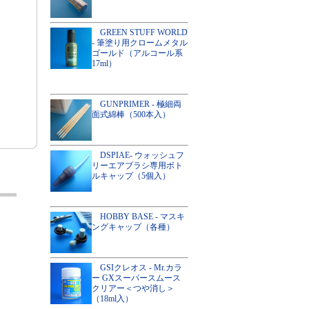
GREEN STUFF WORLD
- 筆塗り用クロームメタル
ゴールド（アルコール系
17ml）
GUNPRIMER - 極細両
面式綿棒（500本入）
DSPIAE- ウォッシュフ
リーエアブラシ専用ボト
ルキャップ（5個入）
HOBBY BASE - マスキ
ングキャップ（各種）
GSIクレオス - Mr.カラ
ー GXスーパースムース
クリアー＜つや消し＞
（18ml入）