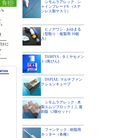
シモムラアレック - シ
ャインブレード6 （ステ
ンレス製ヤスリ）
ヒノデワシ - おゆまる
（型取り・複製用 10個
入）
TAMIYA - タミヤセメン
ト (角びん)
DSPIAE- マルチファン
クションキューブ
シモムラアレック - 木
製エムジブロックミニ 復
刻版（2個セット）
ファンテック - 樹脂用
カッター（各種）