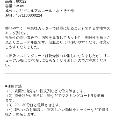
品番：80022
容量：35ml
成分：ポリビニルアルコール・水・その他
JAN：4571180800224
塗りやすく、乾燥後カッターで綺麗に切ることもできる水性マス
キング剤です。
視認性の高い青色で、内容を見直してカット性、剥離性を向上さ
れたリニューアル版です。旧版よりより使いやすくなり、作業が
しやすくなりました。
※旧版マスキングコートは乾燥後つや消しになりましたが、リニ
ューアル版はつや消しにならなくなりましたのでご注意くださ
い。
■使用方法
（1）表面の油分を中性洗剤などで取り除きます。
（2）塗分けたい箇所に、筆などでマスキングコートRを塗布し
ます。
（3）20～30分ほど乾燥させます。
（4）乾いたのを確認し、塗装したい箇所をカッターなどで切り
抜き、塗装します。