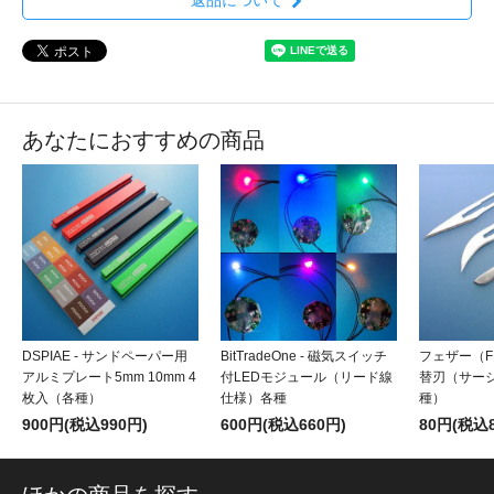
あなたにおすすめの商品
DSPIAE - サンドペーパー用
BitTradeOne - 磁気スイッチ
フェザー（FE
アルミプレート5mm 10mm 4
付LEDモジュール（リード線
替刃（サー
枚入（各種）
仕様）各種
種）
900円(税込990円)
600円(税込660円)
80円(税込