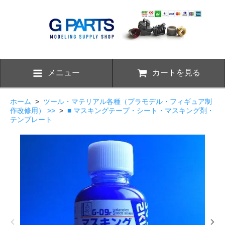
メニュー
カートを見る
ホーム
>
ツール・マテリアル各種（プラモデル・フィギュア制
作改修用） >>
>
■ マスキングテープ・シート・マスキング剤・
テンプレート