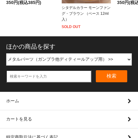
350円(税込385円)
350円(税込
シタデルカラー モーンファン
グ・ブラウン （ベース 12ml
入）
SOLD OUT
ほかの商品を探す
検索
ホーム
カートを見る
特定商取引法に基づく表記