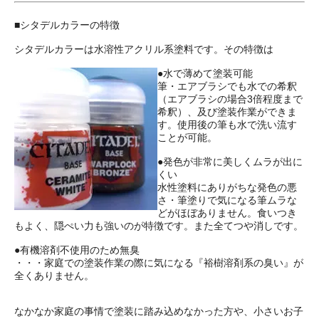
■シタデルカラーの特徴
シタデルカラーは水溶性アクリル系塗料です。その特徴は
●水で薄めて塗装可能
筆・エアブラシでも水での希釈
（エアブラシの場合3倍程度まで
希釈）、及び塗装作業ができま
す。使用後の筆も水で洗い流す
ことが可能。
●発色が非常に美しくムラが出に
くい
水性塗料にありがちな発色の悪
さ・筆塗りで気になる筆ムラな
どがほぼありません。食いつき
もよく、隠ぺい力も強いのが特徴です。また全てつや消しです。
●有機溶剤不使用のため無臭
・・・家庭での塗装作業の際に気になる『裕樹溶剤系の臭い』が
全くありません。
なかなか家庭の事情で塗装に踏み込めなかった方や、小さいお子